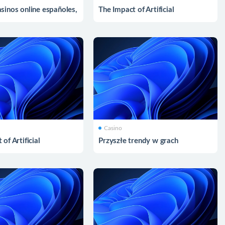
sinos online españoles,
The Impact of Artificial
dos mensualmente
Intelligence on Casino Operations
Casino
of Artificial
Przyszłe trendy w grach
ce on Casino Operations
slotowych w Vox Casino Kino
Games