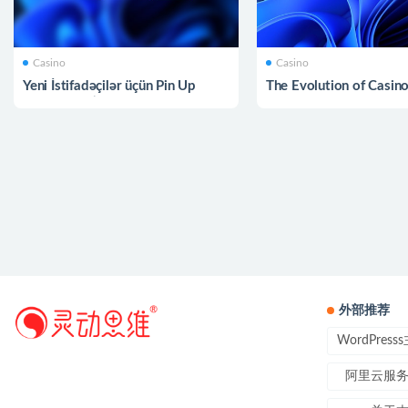
Casino
Casino
Yeni İstifadəçilər üçün Pin Up
The Evolution of Casin
Azerbaycan’da Qeydiyyat və
From Traditional to Onl
Uyğunluq
外部推荐
WordPres
阿里云服