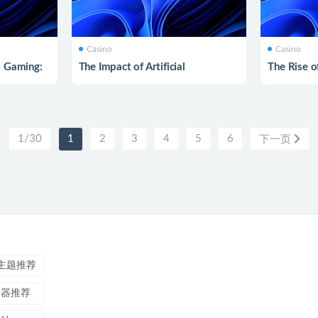
Casino
Casino
o Gaming:
The Impact of Artificial
The Rise o
ine
Intelligence on Casino Operations
Online Cas
1/30
1
2
3
4
5
6
下一页
บาคาร่าออนไลน์
ขายบุหรี่ไฟฟ้า
แทงบ
ss主题推荐
务器推荐