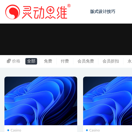
版式设计技巧
Casin
价格
全部
免费
付费
会员免费
会员折扣
永
Casino
Casino