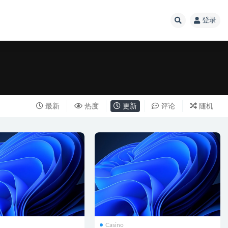
登录
最新
热度
更新
评论
随机
Casino