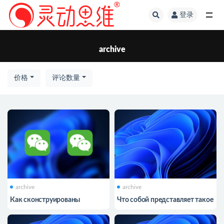
登录
archive
archive
价格
评论数量
archive
archive
Как сконструированы
Что собой представляет такое
современные механизмы
контроль IT систем
защиты информации