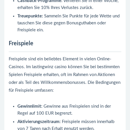
Cashback-Programme:
Verlieren Sie in einer Woche,
erhalten Sie 10% Ihres Verlustes zurück.
Treuepunkte:
Sammeln Sie Punkte für jede Wette und
tauschen Sie diese gegen Bonusguthaben oder
Freispiele ein.
Freispiele
Freispiele sind ein beliebtes Element in vielen Online-
Casinos. Im lastingwinz casino können Sie bei bestimmten
Spielen Freispiele erhalten, oft im Rahmen von Aktionen
oder als Teil des Willkommensbonusses. Die Bedingungen
für Freispiele umfassen:
Gewinnlimit:
Gewinne aus Freispielen sind in der
Regel auf 100 EUR begrenzt.
Aktivierungszeitraum:
Freispiele müssen innerhalb
von 7 Tagen nach Erhalt genutzt werden.