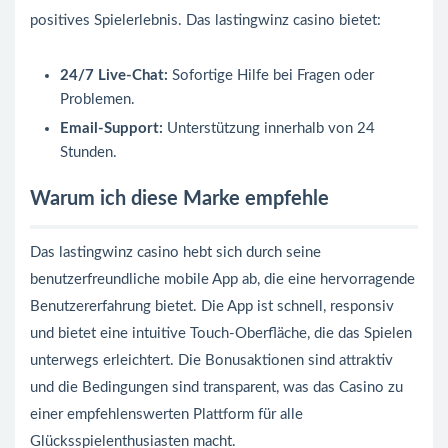
positives Spielerlebnis. Das lastingwinz casino bietet:
24/7 Live-Chat:
Sofortige Hilfe bei Fragen oder
Problemen.
Email-Support:
Unterstützung innerhalb von 24
Stunden.
Warum ich diese Marke empfehle
Das lastingwinz casino hebt sich durch seine
benutzerfreundliche mobile App ab, die eine hervorragende
Benutzererfahrung bietet. Die App ist schnell, responsiv
und bietet eine intuitive Touch-Oberfläche, die das Spielen
unterwegs erleichtert. Die Bonusaktionen sind attraktiv
und die Bedingungen sind transparent, was das Casino zu
einer empfehlenswerten Plattform für alle
Glücksspielenthusiasten macht.