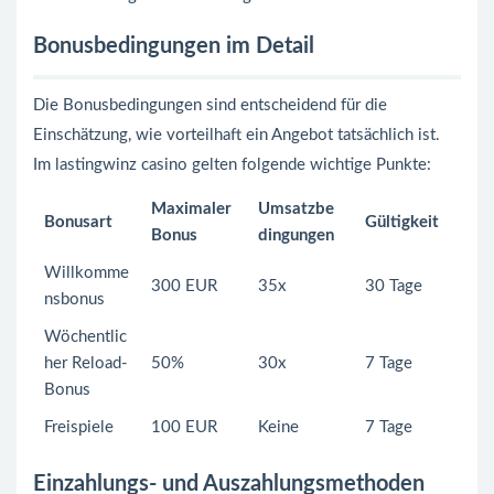
Bonusbedingungen im Detail
Die Bonusbedingungen sind entscheidend für die
Einschätzung, wie vorteilhaft ein Angebot tatsächlich ist.
Im lastingwinz casino gelten folgende wichtige Punkte:
Maximaler
Umsatzbe
Bonusart
Gültigkeit
Bonus
dingungen
Willkomme
300 EUR
35x
30 Tage
nsbonus
Wöchentlic
her Reload-
50%
30x
7 Tage
Bonus
Freispiele
100 EUR
Keine
7 Tage
Einzahlungs- und Auszahlungsmethoden