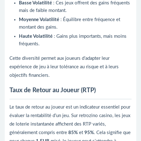
Basse Volatilité
: Ces jeux offrent des gains fréquents
mais de faible montant.
Moyenne Volatilité
: Équilibre entre fréquence et
montant des gains.
Haute Volatilité
: Gains plus importants, mais moins
fréquents.
Cette diversité permet aux joueurs d’adapter leur
expérience de jeu à leur tolérance au risque et à leurs
objectifs financiers.
Taux de Retour au Joueur (RTP)
Le taux de retour au joueur est un indicateur essentiel pour
évaluer la rentabilité d’un jeu. Sur retrozino casino, les jeux
de loterie instantanée affichent des RTP variés,
généralement compris entre
85%
et
95%
. Cela signifie que