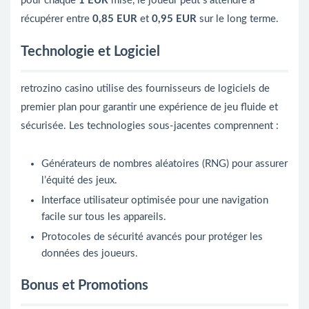
pour chaque
1 EUR
misé, le joueur peut s’attendre à
récupérer entre
0,85 EUR
et
0,95 EUR
sur le long terme.
Technologie et Logiciel
retrozino casino utilise des fournisseurs de logiciels de
premier plan pour garantir une expérience de jeu fluide et
sécurisée. Les technologies sous-jacentes comprennent :
Générateurs de nombres aléatoires (RNG) pour assurer
l’équité des jeux.
Interface utilisateur optimisée pour une navigation
facile sur tous les appareils.
Protocoles de sécurité avancés pour protéger les
données des joueurs.
Bonus et Promotions