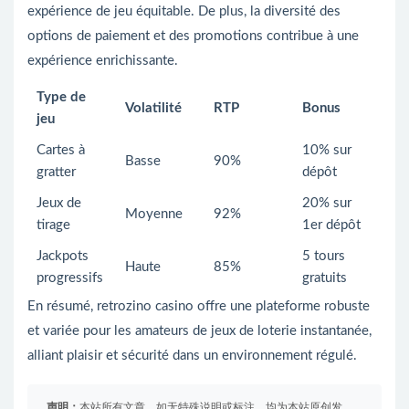
expérience de jeu équitable. De plus, la diversité des
options de paiement et des promotions contribue à une
expérience enrichissante.
Type de
Volatilité
RTP
Bonus
jeu
Cartes à
10% sur
Basse
90%
gratter
dépôt
Jeux de
20% sur
Moyenne
92%
tirage
1er dépôt
Jackpots
5 tours
Haute
85%
progressifs
gratuits
En résumé, retrozino casino offre une plateforme robuste
et variée pour les amateurs de jeux de loterie instantanée,
alliant plaisir et sécurité dans un environnement régulé.
声明：
本站所有文章，如无特殊说明或标注，均为本站原创发