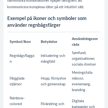
harmoniska kombinationer hjälper designers att
kommunicera komplexa idéer på ett intuitivt sätt.
Exempel på ikoner och symboler som
använder regnbågsfärger
Användningsom
Symbol/Ikon
Betydelse
råde
Samfund,
Regnbågsflagga
Inkludering och
organisationer,
n
mångfald
sociala rörelser
Meningsfulla
Färgglada
Hopp, förnyelse
mässor,
stjärnor
och gemenskap
evenemang,
branding
Rainbow-
Digitala
colored
Förändring och
kampanjer och