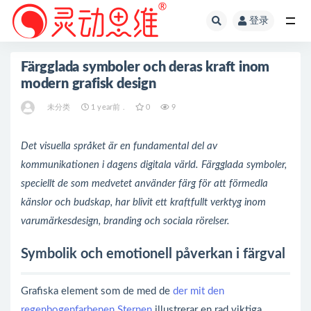
登录
全部
Färgglada symboler och deras kraft inom
modern grafisk design
未分类
1 year前 .
0
9
Det visuella språket är en fundamental del av
kommunikationen i dagens digitala värld. Färgglada symboler,
speciellt de som medvetet använder färg för att förmedla
känslor och budskap, har blivit ett kraftfullt verktyg inom
varumärkesdesign, branding och sociala rörelser.
Symbolik och emotionell påverkan i färgval
Grafiska element som de med de
der mit den
regenbogenfarbenen Sternen
illustrerar en rad viktiga