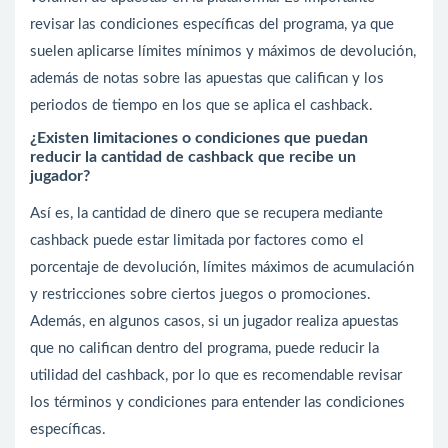
revisar las condiciones específicas del programa, ya que
suelen aplicarse límites mínimos y máximos de devolución,
además de notas sobre las apuestas que califican y los
periodos de tiempo en los que se aplica el cashback.
¿Existen limitaciones o condiciones que puedan
reducir la cantidad de cashback que recibe un
jugador?
Así es, la cantidad de dinero que se recupera mediante
cashback puede estar limitada por factores como el
porcentaje de devolución, límites máximos de acumulación
y restricciones sobre ciertos juegos o promociones.
Además, en algunos casos, si un jugador realiza apuestas
que no califican dentro del programa, puede reducir la
utilidad del cashback, por lo que es recomendable revisar
los términos y condiciones para entender las condiciones
específicas.