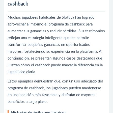
cashback
Muchos jugadores habituales de Slottica han logrado
aprovechar al máximo el programa de cashback para
aumentar sus ganancias y reducir pérdidas. Sus testimonios
reflejan una estrategia inteligente que les permite
transformar pequeñas ganancias en oportunidades
mayores, fortaleciendo su experiencia en la plataforma. A
continuación, se presentan algunos casos destacados que
ilustran cómo el cashback puede marcar la diferencia en la
jugabilidad diaria.
Estos ejemplos demuestran que, con un uso adecuado del
programa de cashback, los jugadores pueden mantenerse
en una posición más favorable y disfrutar de mayores
beneficios a largo plazo.
Historias de éxito que inspiran