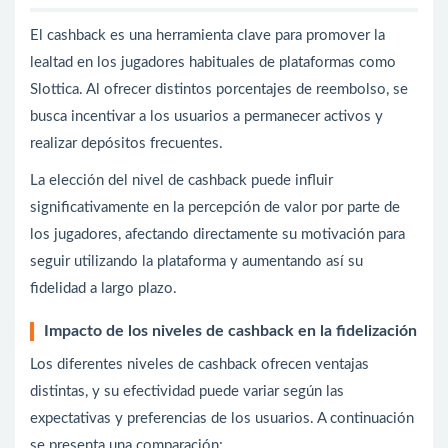
El cashback es una herramienta clave para promover la
lealtad en los jugadores habituales de plataformas como
Slottica. Al ofrecer distintos porcentajes de reembolso, se
busca incentivar a los usuarios a permanecer activos y
realizar depósitos frecuentes.
La elección del nivel de cashback puede influir
significativamente en la percepción de valor por parte de
los jugadores, afectando directamente su motivación para
seguir utilizando la plataforma y aumentando así su
fidelidad a largo plazo.
Impacto de los niveles de cashback en la fidelización
Los diferentes niveles de cashback ofrecen ventajas
distintas, y su efectividad puede variar según las
expectativas y preferencias de los usuarios. A continuación
se presenta una comparación: