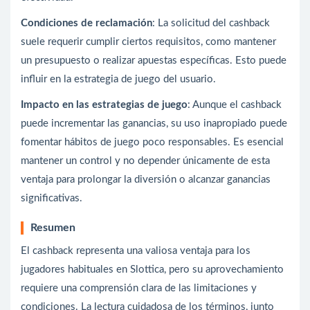
Condiciones de reclamación
: La solicitud del cashback
suele requerir cumplir ciertos requisitos, como mantener
un presupuesto o realizar apuestas específicas. Esto puede
influir en la estrategia de juego del usuario.
Impacto en las estrategias de juego
: Aunque el cashback
puede incrementar las ganancias, su uso inapropiado puede
fomentar hábitos de juego poco responsables. Es esencial
mantener un control y no depender únicamente de esta
ventaja para prolongar la diversión o alcanzar ganancias
significativas.
Resumen
El cashback representa una valiosa ventaja para los
jugadores habituales en Slottica, pero su aprovechamiento
requiere una comprensión clara de las limitaciones y
condiciones. La lectura cuidadosa de los términos, junto