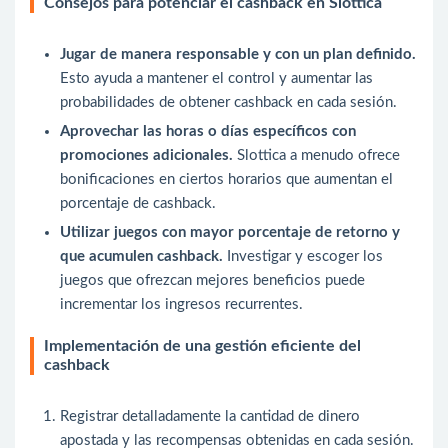
Consejos para potenciar el cashback en Slottica
Jugar de manera responsable y con un plan definido.
Esto ayuda a mantener el control y aumentar las
probabilidades de obtener cashback en cada sesión.
Aprovechar las horas o días específicos con
promociones adicionales.
Slottica a menudo ofrece
bonificaciones en ciertos horarios que aumentan el
porcentaje de cashback.
Utilizar juegos con mayor porcentaje de retorno y
que acumulen cashback.
Investigar y escoger los
juegos que ofrezcan mejores beneficios puede
incrementar los ingresos recurrentes.
Implementación de una gestión eficiente del
cashback
Registrar detalladamente la cantidad de dinero
apostada y las recompensas obtenidas en cada sesión.