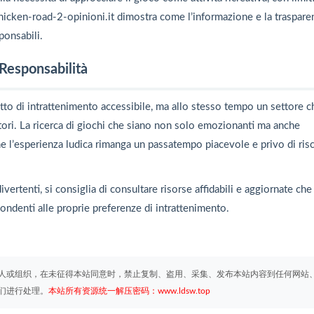
chicken-road-2-opinioni.it dimostra come l’informazione e la traspare
ponsabili.
 Responsabilità
itto di intrattenimento accessibile, ma allo stesso tempo un settore c
latori. La ricerca di giochi che siano non solo emozionanti ma anche
he l’esperienza ludica rimanga un passatempo piacevole e privo di ris
ertenti, si consiglia di consultare risorse affidabili e aggiornate che
ondenti alle proprie preferenze di intrattenimento.
人或组织，在未征得本站同意时，禁止复制、盗用、采集、发布本站内容到任何网站
们进行处理。
本站所有资源统一解压密码：www.ldsw.top