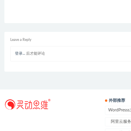
Leave a Reply
登录...
后才能评论
外部推荐
WordPres
阿里云服