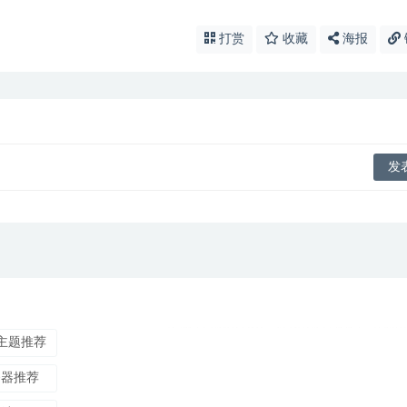
打赏
收藏
海报
บาคาร่าออนไลน์
ขายบุหรี่ไฟฟ้า
แทงบ
ss主题推荐
务器推荐