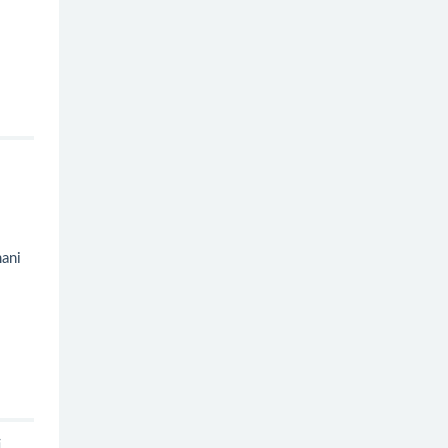
mani
i