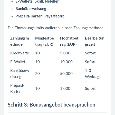
E-Wallets:
Skrill, Neteller
Banküberweisung
Prepaid-Karten:
Paysafecard
Die Einzahlungslimits variieren je nach Zahlungsmethode:
Zahlungsm
Mindestbe
Höchstbet
Bearbeitun
ethode
trag (EUR)
rag (EUR)
gszeit
Kreditkarte
10
5.000
Sofort
E-Wallet
10
10.000
Sofort
Banküberw
1-3
20
50.000
eisung
Werktage
Prepaid-
10
1.000
Sofort
Karten
Schritt 3: Bonusangebot beanspruchen