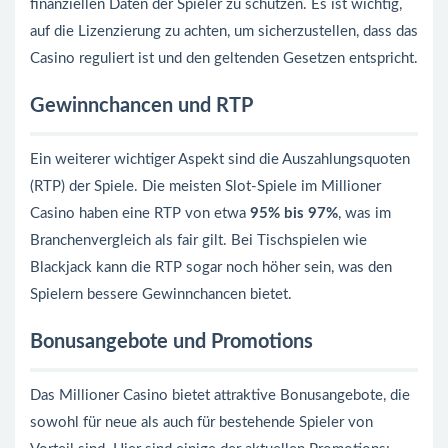
finanziellen Daten der Spieler zu schützen. Es ist wichtig,
auf die Lizenzierung zu achten, um sicherzustellen, dass das
Casino reguliert ist und den geltenden Gesetzen entspricht.
Gewinnchancen und RTP
Ein weiterer wichtiger Aspekt sind die Auszahlungsquoten
(RTP) der Spiele. Die meisten Slot-Spiele im Millioner
Casino haben eine RTP von etwa
95% bis 97%
, was im
Branchenvergleich als fair gilt. Bei Tischspielen wie
Blackjack kann die RTP sogar noch höher sein, was den
Spielern bessere Gewinnchancen bietet.
Bonusangebote und Promotions
Das Millioner Casino bietet attraktive Bonusangebote, die
sowohl für neue als auch für bestehende Spieler von