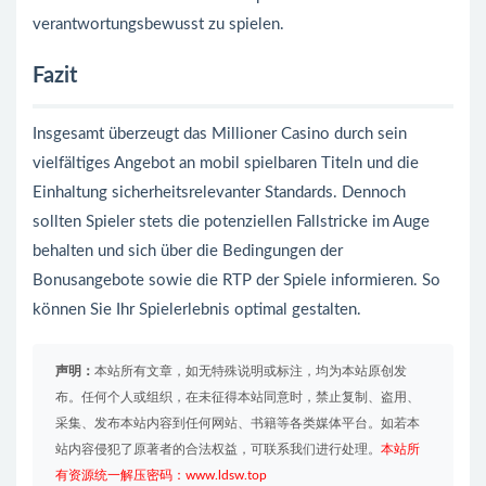
verantwortungsbewusst zu spielen.
Fazit
Insgesamt überzeugt das Millioner Casino durch sein
vielfältiges Angebot an mobil spielbaren Titeln und die
Einhaltung sicherheitsrelevanter Standards. Dennoch
sollten Spieler stets die potenziellen Fallstricke im Auge
behalten und sich über die Bedingungen der
Bonusangebote sowie die RTP der Spiele informieren. So
können Sie Ihr Spielerlebnis optimal gestalten.
声明：
本站所有文章，如无特殊说明或标注，均为本站原创发
布。任何个人或组织，在未征得本站同意时，禁止复制、盗用、
采集、发布本站内容到任何网站、书籍等各类媒体平台。如若本
站内容侵犯了原著者的合法权益，可联系我们进行处理。
本站所
有资源统一解压密码：www.ldsw.top