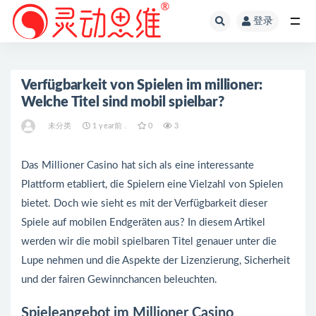
millioner: Welche Titel sind mobil spielbar?">
登录
全部
Verfügbarkeit von Spielen im
millioner
:
Welche Titel sind mobil spielbar?
未分类
1 year前 .
0
3
Das Millioner Casino hat sich als eine interessante
Plattform etabliert, die Spielern eine Vielzahl von Spielen
bietet. Doch wie sieht es mit der Verfügbarkeit dieser
Spiele auf mobilen Endgeräten aus? In diesem Artikel
werden wir die mobil spielbaren Titel genauer unter die
Lupe nehmen und die Aspekte der Lizenzierung, Sicherheit
und der fairen Gewinnchancen beleuchten.
Spieleangebot im Millioner Casino