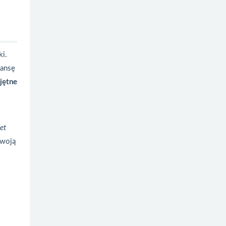
ki.
zansę
jętne
et
swoją