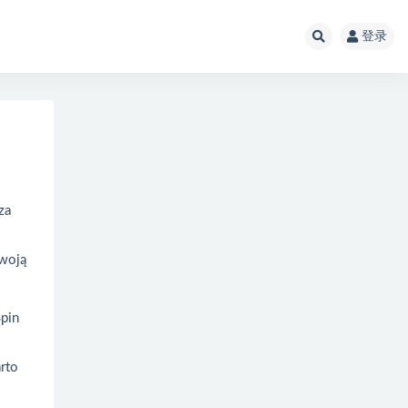
登录
za
swoją
Spin
rto