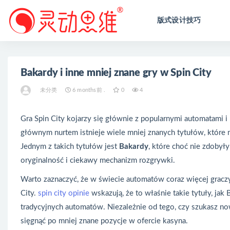
版式设计技巧
全部
Bakardy i inne mniej znane gry w Spin City
未分类
6 months前 .
0
4
Gra Spin City kojarzy się głównie z popularnymi automatami i 
głównym nurtem istnieje wiele mniej znanych tytułów, które
Jednym z takich tytułów jest
Bakardy
, które choć nie zdobył
oryginalność i ciekawy mechanizm rozgrywki.
Warto zaznaczyć, że w świecie automatów coraz więcej gracz
City.
spin city opinie
wskazują, że to właśnie takie tytuły, jak
tradycyjnych automatów. Niezależnie od tego, czy szukasz no
sięgnąć po mniej znane pozycje w ofercie kasyna.