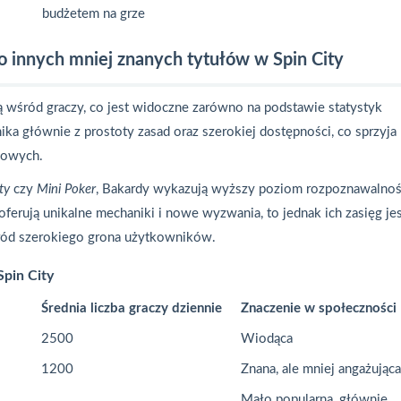
budżetem na grze
o innych mniej znanych tytułów w Spin City
ą wśród graczy, co jest widoczne zarówno na podstawie statystyk
ika głównie z prostoty zasad oraz szerokiej dostępności, co sprzyja
kowych.
ty
czy
Mini Poker
, Bakardy wykazują wyższy poziom rozpoznawalnośc
oferują unikalne mechaniki i nowe wyzwania, to jednak ich zasięg je
ród szerokiego grona użytkowników.
Spin City
Średnia liczba graczy dziennie
Znaczenie w społeczności
2500
Wiodąca
1200
Znana, ale mniej angażująca
Mało popularna, głównie