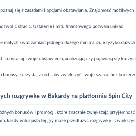
apoznaj się z zasadami i opcjami obstawiania. Znajomość możliwych
 pozwolić stracić. Ustalenie limitu finansowego pozwala unikać
le małych kwot zamiast jednego dużego minimalizuje ryzyko dużych 
 i dostosuj swoje obstawienia, analizując, czy pojawiają się korzys
lub bonusy, korzystaj z nich, aby zwiększyć swoje szanse bez koniecz
ych rozgrywkę w Bakardy na platformie Spin City
różnych bonusów i promocji, które znacznie zwiększają przyjemność 
om, każdy entuzjasta tej gry może przedłużyć rozgrywkę i zwiększyć