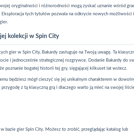
swojej oryginalności i różnorodności mogą zyskać uznanie wśród gra
 Eksploracja tych tytułów pozwala na odkrycie nowych możliwości 
ier.
ej kolekcji w Spin City
cych gier w Spin City, Bakardy zasługuje na Twoją uwagę. Ta klasycz
ocie i jednocześnie strategicznej rozgrywce. Dodanie Bakardy do s
 poznanie bogatej historii tej gry, sięgającej kilkuset lat wstecz.
i temu będziesz mógł cieszyć się jej unikalnym charakterem w dowol
rzygodę z tą klasyczną grą i dlaczego warto ją mieć na swojej liści
w bazie gier Spin City. Możesz to zrobić, przeglądając katalog lub