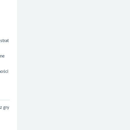
strat
tne
ności
z gry