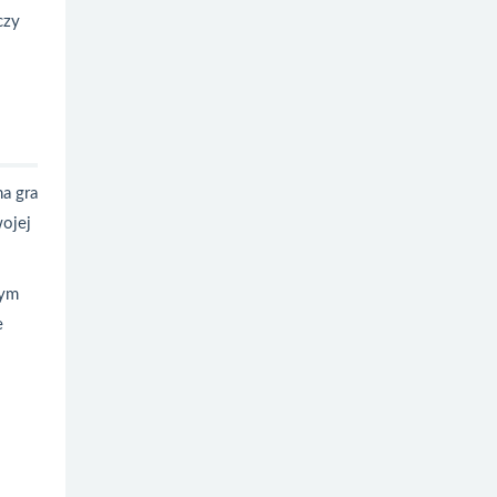
czy
i
na gra
wojej
nym
e