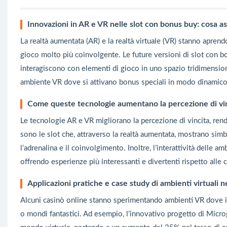
Innovazioni in AR e VR nelle slot con bonus buy: cosa as
La realtà aumentata (AR) e la realtà virtuale (VR) stanno apre
gioco molto più coinvolgente. Le future versioni di slot con bo
interagiscono con elementi di gioco in uno spazio tridimension
ambiente VR dove si attivano bonus speciali in modo dinamico 
Come queste tecnologie aumentano la percezione di vinci
Le tecnologie AR e VR migliorano la percezione di vincita, rende
sono le slot che, attraverso la realtà aumentata, mostrano sim
l’adrenalina e il coinvolgimento. Inoltre, l’interattività delle a
offrendo esperienze più interessanti e divertenti rispetto alle 
Applicazioni pratiche e case study di ambienti virtuali n
Alcuni casinò online stanno sperimentando ambienti VR dove i
o mondi fantastici. Ad esempio, l’innovativo progetto di Micro