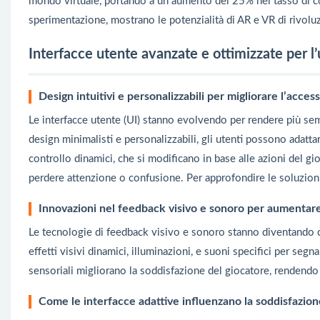
mondo virtuale, portando a un aumento del 25% nel tasso di co
sperimentazione, mostrano le potenzialità di AR e VR di rivoluz
Interfacce utente avanzate e ottimizzate per l
Design intuitivi e personalizzabili per migliorare l’access
Le interfacce utente (UI) stanno evolvendo per rendere più se
design minimalisti e personalizzabili, gli utenti possono adatt
controllo dinamici, che si modificano in base alle azioni del gio
perdere attenzione o confusione. Per approfondire le soluzioni
Innovazioni nel feedback visivo e sonoro per aumentar
Le tecnologie di feedback visivo e sonoro stanno diventando c
effetti visivi dinamici, illuminazioni, e suoni specifici per se
sensoriali migliorano la soddisfazione del giocatore, rendend
Come le interfacce adattive influenzano la soddisfazion