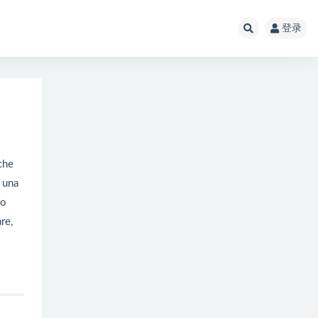
登录
 che
 una
lo
re,