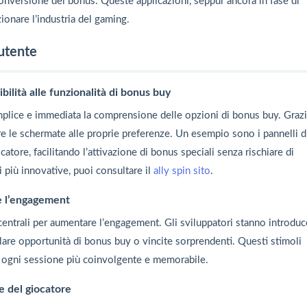
nversione dei bonus. Queste applicazioni, seppur ancora in fase di
ionare l’industria del gaming.
’utente
ibilità alle funzionalità di bonus buy
mplice e immediata la comprensione delle opzioni di bonus buy. Grazi
are le schermate alle proprie preferenze. Un esempio sono i pannelli d
catore, facilitando l’attivazione di bonus speciali senza rischiare di
 più innovative, puoi consultare il
ally spin sito
.
e l’engagement
entrali per aumentare l’engagement. Gli sviluppatori stanno introdu
gnalare opportunità di bonus buy o vincite sorprendenti. Questi stimoli
o ogni sessione più coinvolgente e memorabile.
e del giocatore