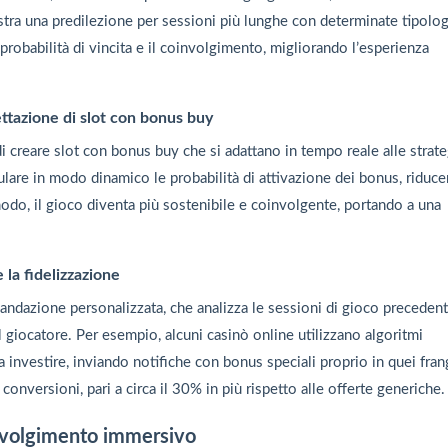
tra una predilezione per sessioni più lunghe con determinate tipolog
probabilità di vincita e il coinvolgimento, migliorando l’esperienza
ettazione di slot con bonus buy
i creare slot con bonus buy che si adattano in tempo reale alle strate
lare in modo dinamico le probabilità di attivazione dei bonus, riduce
modo, il gioco diventa più sostenibile e coinvolgente, portando a una
 la fidelizzazione
mandazione personalizzata, che analizza le sessioni di gioco precedent
l giocatore. Per esempio, alcuni casinò online utilizzano algoritmi
a investire, inviando notifiche con bonus speciali proprio in quei fran
onversioni, pari a circa il 30% in più rispetto alle offerte generiche.
oinvolgimento immersivo