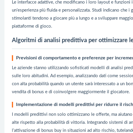
Le interfacce adattive, che modificano i loro layout e funzioni 
un’esperienza più fluida e personalizzata. Studi indicano che i 
stimolanti tendono a giocare più a lungo e a sviluppare maggi
piattaforme di gioco.
Algoritmi di analisi predittiva per ottimizzare l
Previsioni di comportamento e preferenze per increment
Le aziende stanno utilizzando sofisticati modelli di analisi pred
sulle loro abitudini. Ad esempio, analizzando dati come session
con alta probabilità quando un utente sarà interessato a un bon
vendita di bonus e di coinvolgere maggiormente il giocatore.
Implementazione di modelli predittivi per ridurre il risch
I modelli predittivi non solo ottimizzano le offerte, ma aiutan
alte rispetto alla probabilità di vittoria. Integrando sistemi di a
l’attivazione di bonus buy in situazioni ad alto rischio, tutelando