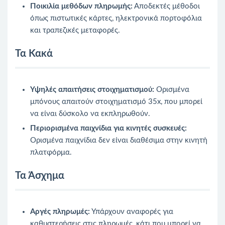
Ποικιλία μεθόδων πληρωμής:
Αποδεκτές μέθοδοι
όπως πιστωτικές κάρτες, ηλεκτρονικά πορτοφόλια
και τραπεζικές μεταφορές.
Τα Κακά
Υψηλές απαιτήσεις στοιχηματισμού:
Ορισμένα
μπόνους απαιτούν στοιχηματισμό 35x, που μπορεί
να είναι δύσκολο να εκπληρωθούν.
Περιορισμένα παιχνίδια για κινητές συσκευές:
Ορισμένα παιχνίδια δεν είναι διαθέσιμα στην κινητή
πλατφόρμα.
Τα Άσχημα
Αργές πληρωμές:
Υπάρχουν αναφορές για
καθυστερήσεις στις πληρωμές, κάτι που μπορεί να