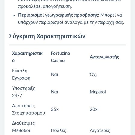
προκαλέσει απογοήτευση.
Περιορισμοί γεωγραφικής πρόσβασης:
Μπορεί να
υπάρχουν περιορισμοί ανάλογα με την περιοχή σας.
Σύγκριση Χαρακτηριστικών
Χαρακτηριστικ
Fortuzino
Ανταγωνιστής
ό
Casino
Εύκολη
Ναι
Όχι
Εγγραφή
Υποστήριξη
Ναι
Μερικοί
24/7
Απαιτήσεις
35x
20x
Στοιχηματισμού
Διαθέσιμες
Μέθοδοι
Πολλές
Λιγότερες