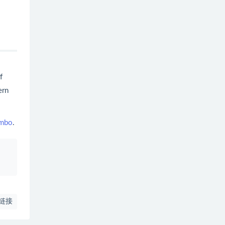
f
ern
imbo
.
、
链接