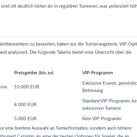
sind oft deutlich höher als in regulären Turnieren, was potenziell hö
Wettbewerbern zu bewerten, haben wir die Turnierangebote, VIP-Opt
nd analysiert. Die folgende Tabelle bietet eine Übersicht über die
Preisgelder (bis zu)
VIP-Programm
Exklusive Events, persönli
sino
10.000 EUR
Betreuung
Standard VIP-Programm, ke
8.000 EUR
exklusiven Turniere
5.000 EUR
Kein VIP-Programm
nur eine breitere Auswahl an Turnierformaten, sondern auch höhere
tioniert Cazimbo als eine der besten Optionen für Spieler, die an