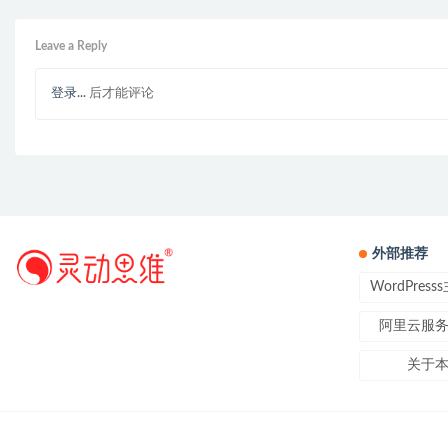
Leave a Reply
登录...
后才能评论
外部推荐
WordPres
阿里云服
关于