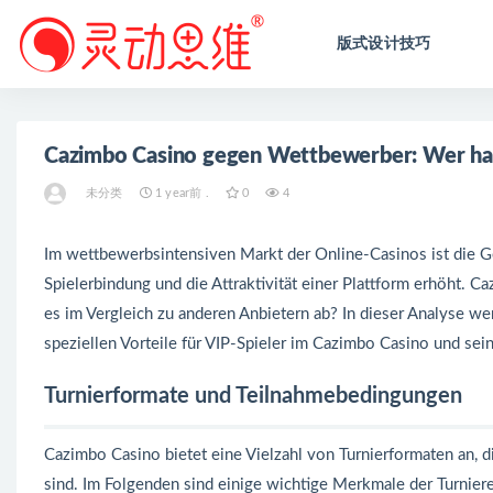
版式设计技巧
全部
Cazimbo Casino gegen Wettbewerber: Wer hat 
未分类
1 year前 .
0
4
Im wettbewerbsintensiven Markt der Online-Casinos ist die Ge
Spielerbindung und die Attraktivität einer Plattform erhöht. 
es im Vergleich zu anderen Anbietern ab? In dieser Analyse we
speziellen Vorteile für VIP-Spieler im Cazimbo Casino und se
Turnierformate und Teilnahmebedingungen
Cazimbo Casino bietet eine Vielzahl von Turnierformaten an, di
sind. Im Folgenden sind einige wichtige Merkmale der Turniere