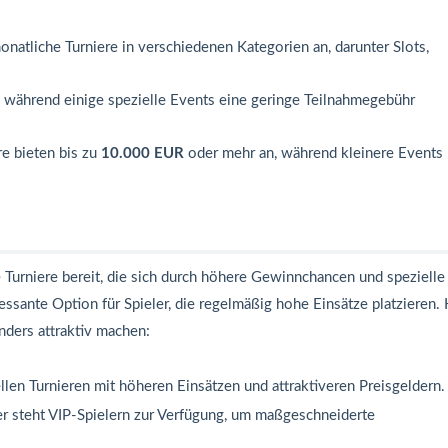
atliche Turniere in verschiedenen Kategorien an, darunter Slots,
, während einige spezielle Events eine geringe Teilnahmegebühr
re bieten bis zu
10.000 EUR
oder mehr an, während kleinere Events
 Turniere bereit, die sich durch höhere Gewinnchancen und spezielle
ssante Option für Spieler, die regelmäßig hohe Einsätze platzieren. 
ders attraktiv machen:
llen Turnieren mit höheren Einsätzen und attraktiveren Preisgeldern.
r steht VIP-Spielern zur Verfügung, um maßgeschneiderte