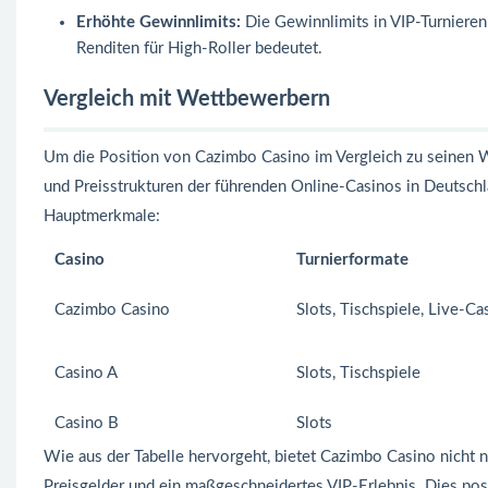
Erhöhte Gewinnlimits:
Die Gewinnlimits in VIP-Turnieren 
Renditen für High-Roller bedeutet.
Vergleich mit Wettbewerbern
Um die Position von Cazimbo Casino im Vergleich zu seinen 
und Preisstrukturen der führenden Online-Casinos in Deutschla
Hauptmerkmale:
Casino
Turnierformate
Cazimbo Casino
Slots, Tischspiele, Live-Ca
Casino A
Slots, Tischspiele
Casino B
Slots
Wie aus der Tabelle hervorgeht, bietet Cazimbo Casino nicht 
Preisgelder und ein maßgeschneidertes VIP-Erlebnis. Dies posi