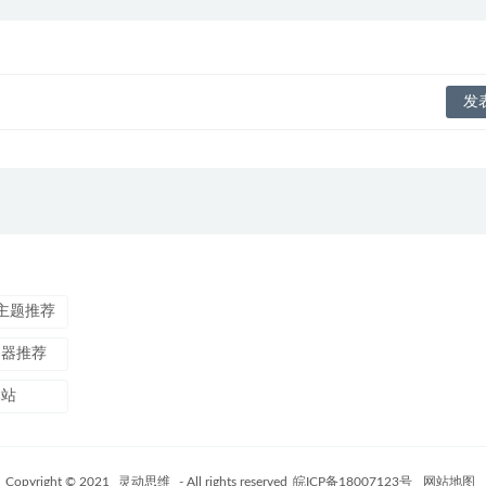
บาคาร่าออนไลน์
ขายบุหรี่ไฟฟ้า
แทงบ
ss主题推荐
务器推荐
本站
Copyright © 2021
灵动思维
- All rights reserved
皖ICP备18007123号
网站地图