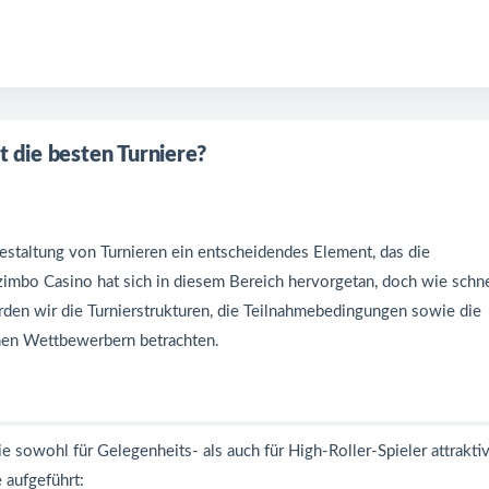
die besten Turniere?
staltung von Turnieren ein entscheidendes Element, das die
Cazimbo Casino hat sich in diesem Bereich hervorgetan, doch wie schn
rden wir die Turnierstrukturen, die Teilnahmebedingungen sowie die
inen Wettbewerbern betrachten.
e sowohl für Gelegenheits- als auch für High-Roller-Spieler attrakti
 aufgeführt: