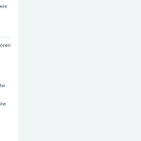
here
ionen
che
ine