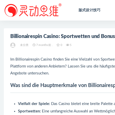
版式设计技巧
全部
Billionairespin Casino: Sportwetten und Bonu
未分类
7 months前 .
0
5
Im Billionairespin Casino finden Sie eine Vielzahl von Sport
Plattform von anderen Anbietern? Lassen Sie uns die häufigst
Angebote untersuchen.
Was sind die Hauptmerkmale von Billionairesp
Vielfalt der Spiele:
Das Casino bietet eine breite Palette 
Sportwetten:
Eine umfangreiche Auswahl an Wettmöglichk