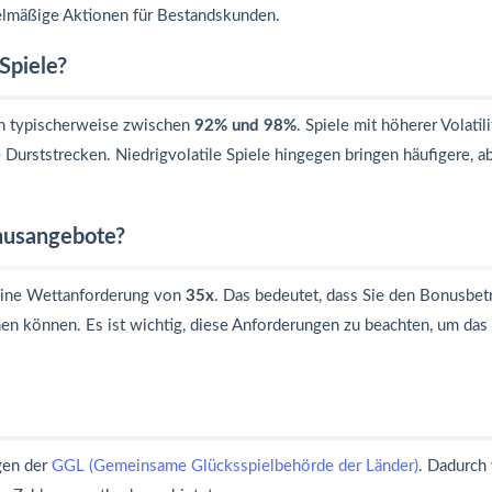
lmäßige Aktionen für Bestandskunden.
 Spiele?
och typischerweise zwischen
92% und 98%
. Spiele mit höherer Volatili
Durststrecken. Niedrigvolatile Spiele hingegen bringen häufigere, a
nusangebote?
 eine Wettanforderung von
35x
. Das bedeutet, dass Sie den Bonusbet
n können. Es ist wichtig, diese Anforderungen zu beachten, um das
ngen der
GGL (Gemeinsame Glücksspielbehörde der Länder)
. Dadurch