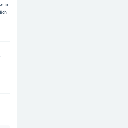
se in
lich
e