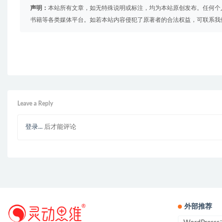
声明：
本站所有文章，如无特殊说明或标注，均为本站原创发布。任何个
书籍等各类媒体平台。如若本站内容侵犯了原著者的合法权益，可联系我
Leave a Reply
登录...
后才能评论
外部推荐