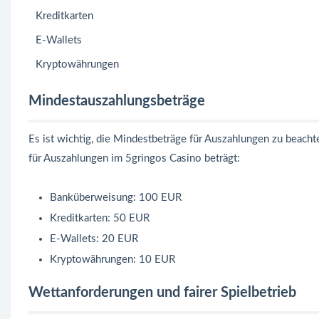
Kreditkarten
E-Wallets
Kryptowährungen
Mindestauszahlungsbeträge
Es ist wichtig, die Mindestbeträge für Auszahlungen zu bea
für Auszahlungen im 5gringos Casino beträgt:
Banküberweisung: 100 EUR
Kreditkarten: 50 EUR
E-Wallets: 20 EUR
Kryptowährungen: 10 EUR
Wettanforderungen und fairer Spielbetrieb