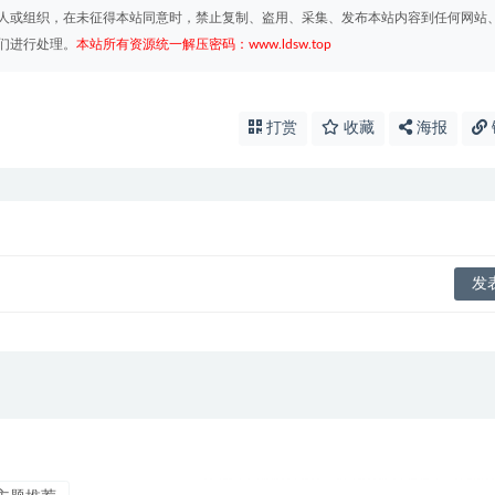
人或组织，在未征得本站同意时，禁止复制、盗用、采集、发布本站内容到任何网站
们进行处理。
本站所有资源统一解压密码：www.ldsw.top
打赏
收藏
海报
บาคาร่าออนไลน์
ขายบุหรี่ไฟฟ้า
แทงบ