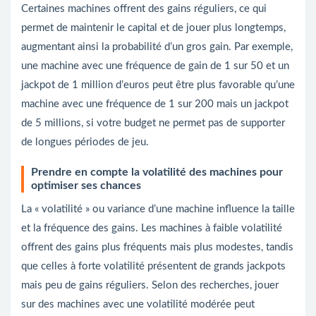
Certaines machines offrent des gains réguliers, ce qui
permet de maintenir le capital et de jouer plus longtemps,
augmentant ainsi la probabilité d’un gros gain. Par exemple,
une machine avec une fréquence de gain de 1 sur 50 et un
jackpot de 1 million d’euros peut être plus favorable qu’une
machine avec une fréquence de 1 sur 200 mais un jackpot
de 5 millions, si votre budget ne permet pas de supporter
de longues périodes de jeu.
Prendre en compte la volatilité des machines pour
optimiser ses chances
La « volatilité » ou variance d’une machine influence la taille
et la fréquence des gains. Les machines à faible volatilité
offrent des gains plus fréquents mais plus modestes, tandis
que celles à forte volatilité présentent de grands jackpots
mais peu de gains réguliers. Selon des recherches, jouer
sur des machines avec une volatilité modérée peut