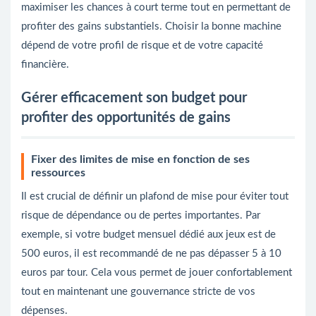
maximiser les chances à court terme tout en permettant de
profiter des gains substantiels. Choisir la bonne machine
dépend de votre profil de risque et de votre capacité
financière.
Gérer efficacement son budget pour
profiter des opportunités de gains
Fixer des limites de mise en fonction de ses
ressources
Il est crucial de définir un plafond de mise pour éviter tout
risque de dépendance ou de pertes importantes. Par
exemple, si votre budget mensuel dédié aux jeux est de
500 euros, il est recommandé de ne pas dépasser 5 à 10
euros par tour. Cela vous permet de jouer confortablement
tout en maintenant une gouvernance stricte de vos
dépenses.