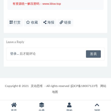
有资源统一解压密码：www.ldsw.top
打赏
收藏
海报
链接
Leave a Reply
登录...
后才能评论
Copyright © 2021
灵动思维
- All rights reserved
皖ICP备18007123号
网站
地图
首页
分类
我的
顶部