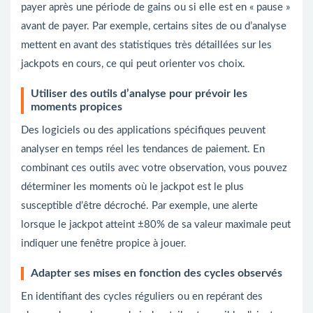
payer après une période de gains ou si elle est en « pause »
avant de payer. Par exemple, certains sites de ou d’analyse
mettent en avant des statistiques très détaillées sur les
jackpots en cours, ce qui peut orienter vos choix.
Utiliser des outils d’analyse pour prévoir les
moments propices
Des logiciels ou des applications spécifiques peuvent
analyser en temps réel les tendances de paiement. En
combinant ces outils avec votre observation, vous pouvez
déterminer les moments où le jackpot est le plus
susceptible d’être décroché. Par exemple, une alerte
lorsque le jackpot atteint ±80% de sa valeur maximale peut
indiquer une fenêtre propice à jouer.
Adapter ses mises en fonction des cycles observés
En identifiant des cycles réguliers ou en repérant des