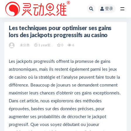
登录
全部
Les techniques pour optimiser ses gains
lors des jackpots progressifs au casino
未分类
1 year前 .
0
6
Les jackpots progressifs offrent la promesse de gains
astronomiques, mais ils restent également parmi les jeux
de casino où la stratégie et l’analyse peuvent faire toute la
différence. Beaucoup de joueurs se demandent comment
maximiser leurs chances d’obtenir ces gains exceptionnels.
Dans cet article, nous explorerons des méthodes
éprouvées, basées sur des données précises, pour
augmenter ses probabilités de décrocher le jackpot
progressif. Que vous soyez débutant ou joueur