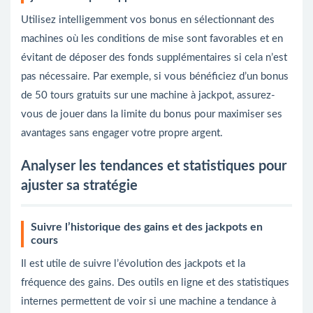
Utilisez intelligemment vos bonus en sélectionnant des
machines où les conditions de mise sont favorables et en
évitant de déposer des fonds supplémentaires si cela n’est
pas nécessaire. Par exemple, si vous bénéficiez d’un bonus
de 50 tours gratuits sur une machine à jackpot, assurez-
vous de jouer dans la limite du bonus pour maximiser ses
avantages sans engager votre propre argent.
Analyser les tendances et statistiques pour
ajuster sa stratégie
Suivre l’historique des gains et des jackpots en
cours
Il est utile de suivre l’évolution des jackpots et la
fréquence des gains. Des outils en ligne et des statistiques
internes permettent de voir si une machine a tendance à