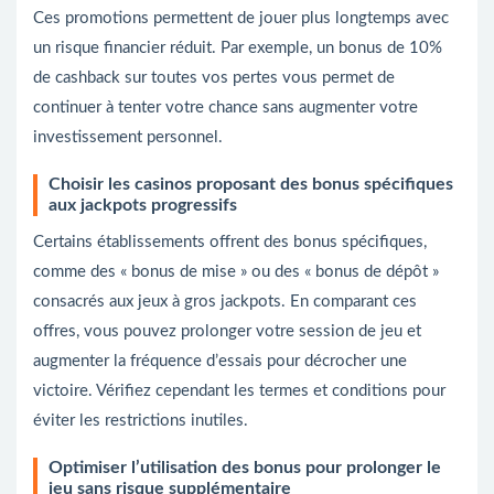
Ces promotions permettent de jouer plus longtemps avec
un risque financier réduit. Par exemple, un bonus de 10%
de cashback sur toutes vos pertes vous permet de
continuer à tenter votre chance sans augmenter votre
investissement personnel.
Choisir les casinos proposant des bonus spécifiques
aux jackpots progressifs
Certains établissements offrent des bonus spécifiques,
comme des « bonus de mise » ou des « bonus de dépôt »
consacrés aux jeux à gros jackpots. En comparant ces
offres, vous pouvez prolonger votre session de jeu et
augmenter la fréquence d’essais pour décrocher une
victoire. Vérifiez cependant les termes et conditions pour
éviter les restrictions inutiles.
Optimiser l’utilisation des bonus pour prolonger le
jeu sans risque supplémentaire