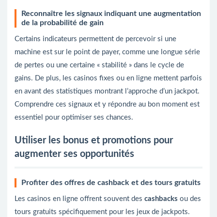
Reconnaître les signaux indiquant une augmentation
de la probabilité de gain
Certains indicateurs permettent de percevoir si une
machine est sur le point de payer, comme une longue série
de pertes ou une certaine « stabilité » dans le cycle de
gains. De plus, les casinos fixes ou en ligne mettent parfois
en avant des statistiques montrant l’approche d’un jackpot.
Comprendre ces signaux et y répondre au bon moment est
essentiel pour optimiser ses chances.
Utiliser les bonus et promotions pour
augmenter ses opportunités
Profiter des offres de cashback et des tours gratuits
Les casinos en ligne offrent souvent des
cashbacks
ou des
tours gratuits spécifiquement pour les jeux de jackpots.