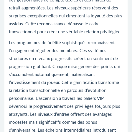
des gestionnaires de compte dédiés et des limites de
retrait augmentées. Les niveaux supérieurs réservent des
surprises exceptionnelles qui cimentent la loyauté des plus
assidus. Cette reconnaissance dépasse le cadre
transactionnel pour créer une véritable relation privilégiée.
Les programmes de fidélité sophistiqués reconnaissent
l’engagement régulier des membres. Ces systèmes
structurés en niveaux progressifs créent un sentiment de
progression gratifiant. Chaque mise génère des points qui
s’accumulent automatiquement, matérialisant
l’investissement du joueur. Cette gamification transforme
la relation transactionnelle en parcours d’évolution
personnalisé. L’ascension à travers les paliers VIP
déverrouille progressivement des privilèges toujours plus
attrayants. Les niveaux d’entrée offrent des avantages
modestes mais significatifs comme des bonus
d’anniversaire. Les échelons intermédiaires introduisent