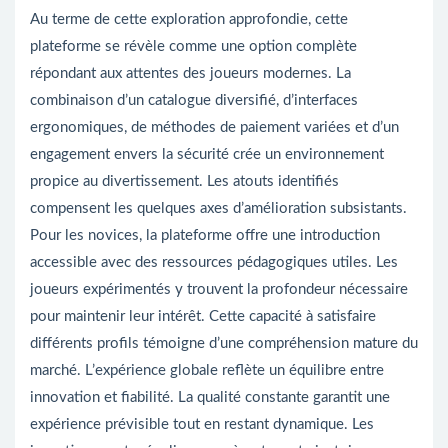
Au terme de cette exploration approfondie, cette
plateforme se révèle comme une option complète
répondant aux attentes des joueurs modernes. La
combinaison d’un catalogue diversifié, d’interfaces
ergonomiques, de méthodes de paiement variées et d’un
engagement envers la sécurité crée un environnement
propice au divertissement. Les atouts identifiés
compensent les quelques axes d’amélioration subsistants.
Pour les novices, la plateforme offre une introduction
accessible avec des ressources pédagogiques utiles. Les
joueurs expérimentés y trouvent la profondeur nécessaire
pour maintenir leur intérêt. Cette capacité à satisfaire
différents profils témoigne d’une compréhension mature du
marché. L’expérience globale reflète un équilibre entre
innovation et fiabilité. La qualité constante garantit une
expérience prévisible tout en restant dynamique. Les