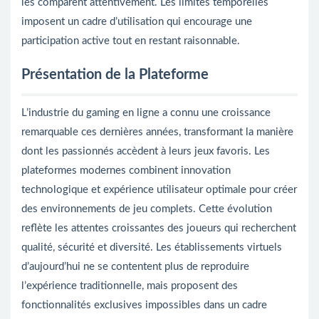
les comparent attentivement. Les limites temporelles
imposent un cadre d’utilisation qui encourage une
participation active tout en restant raisonnable.
Présentation de la Plateforme
L’industrie du gaming en ligne a connu une croissance
remarquable ces dernières années, transformant la manière
dont les passionnés accèdent à leurs jeux favoris. Les
plateformes modernes combinent innovation
technologique et expérience utilisateur optimale pour créer
des environnements de jeu complets. Cette évolution
reflète les attentes croissantes des joueurs qui recherchent
qualité, sécurité et diversité. Les établissements virtuels
d’aujourd’hui ne se contentent plus de reproduire
l’expérience traditionnelle, mais proposent des
fonctionnalités exclusives impossibles dans un cadre