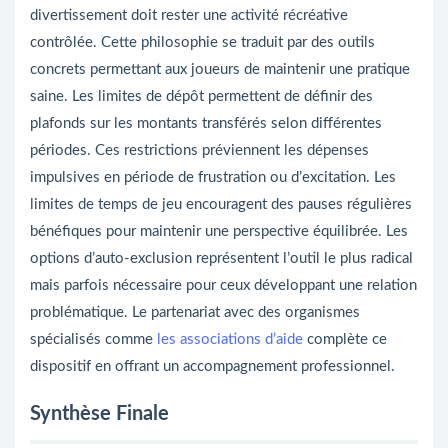
divertissement doit rester une activité récréative
contrôlée. Cette philosophie se traduit par des outils
concrets permettant aux joueurs de maintenir une pratique
saine. Les limites de dépôt permettent de définir des
plafonds sur les montants transférés selon différentes
périodes. Ces restrictions préviennent les dépenses
impulsives en période de frustration ou d’excitation. Les
limites de temps de jeu encouragent des pauses régulières
bénéfiques pour maintenir une perspective équilibrée. Les
options d’auto-exclusion représentent l’outil le plus radical
mais parfois nécessaire pour ceux développant une relation
problématique. Le partenariat avec des organismes
spécialisés comme
les associations d’aide
complète ce
dispositif en offrant un accompagnement professionnel.
Synthèse Finale