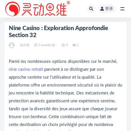
登录
全部
Nine Casino : Exploration Approfondie
Section 32
未分类
7 months前 .
0
5
Parmi les nombreuses options disponibles sur le marché,
nine casino retrait
parvient à se distinguer par son
approche centrée sur l’utilisateur et la qualité. La
plateforme offre un environnement sécurisé où le plaisir du
jeu rencontre la fiabilité technique. Des mécanismes de
protection avancés garantissent une expérience sereine,
tandis que la diversité des jeux assure que chaque joueur
trouve son bonheur. Cette combinaison unique fait de
cette destination un choix privilégié pour de nombreux