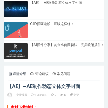
【AE】—AE制作动态立体文字封面
C4D插画建模，可以这样练！
【AI插件分享】黄金比例圆切法，完美吸附插件！
【字体设计】如何轻松设计毛笔字体！！！
详情介绍
评论建议
常见问题
【AE】—AE制作动态立体文字封面
【PS样机】-瞬间让你设计的logo变得高大上！
免费视频
4 years前 .
0
43
免费
素材下载地址：