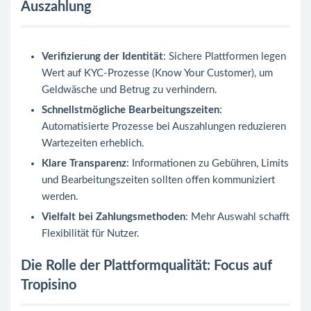
Auszahlung
Verifizierung der Identität
: Sichere Plattformen legen
Wert auf KYC-Prozesse (Know Your Customer), um
Geldwäsche und Betrug zu verhindern.
Schnellstmögliche Bearbeitungszeiten
:
Automatisierte Prozesse bei Auszahlungen reduzieren
Wartezeiten erheblich.
Klare Transparenz
: Informationen zu Gebühren, Limits
und Bearbeitungszeiten sollten offen kommuniziert
werden.
Vielfalt bei Zahlungsmethoden
: Mehr Auswahl schafft
Flexibilität für Nutzer.
Die Rolle der Plattformqualität: Focus auf
Tropisino