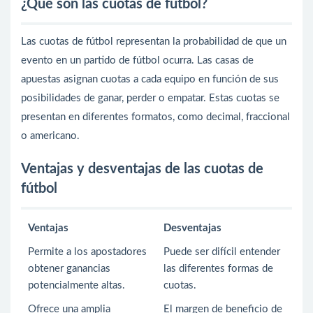
¿Qué son las cuotas de fútbol?
Las cuotas de fútbol representan la probabilidad de que un
evento en un partido de fútbol ocurra. Las casas de
apuestas asignan cuotas a cada equipo en función de sus
posibilidades de ganar, perder o empatar. Estas cuotas se
presentan en diferentes formatos, como decimal, fraccional
o americano.
Ventajas y desventajas de las cuotas de
fútbol
Ventajas
Desventajas
Permite a los apostadores
Puede ser difícil entender
obtener ganancias
las diferentes formas de
potencialmente altas.
cuotas.
Ofrece una amplia
El margen de beneficio de