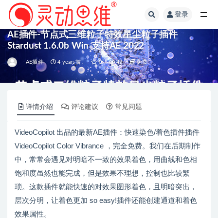
登录
全部
AE插件-节点式三维粒子特效星尘粒子插件
Stardust 1.6.0b Win 支持AE 2022
AE插件
4 years前 .
0
43
免费
详情介绍
评论建议
常见问题
VideoCopilot 出品的最新AE插件：快速染色/着色插件插件
VideoCopilot Color Vibrance ，完全免费。我们在后期制作
中，常常会遇见对明暗不一致的效果着色，用曲线和色相
饱和度虽然也能完成，但是效果不理想，控制也比较繁
琐。这款插件就能快速的对效果图形着色，且明暗突出，
层次分明，让着色更加 so easy!插件还能创建通道和着色
效果属性。