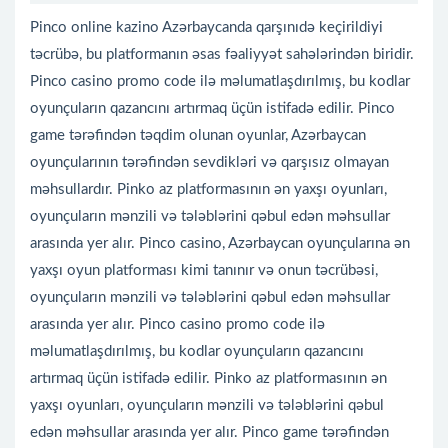
Pinco online kazino Azərbaycanda qarşınıdə keçirildiyi
təcrübə, bu platformanın əsas fəaliyyət sahələrindən biridir.
Pinco casino promo code ilə məlumatlaşdırılmış, bu kodlar
oyunçuların qazancını artırmaq üçün istifadə edilir. Pinco
game tərəfindən təqdim olunan oyunlar, Azərbaycan
oyunçularının tərəfindən sevdikləri və qarşısız olmayan
məhsullardır. Pinko az platformasının ən yaxşı oyunları,
oyunçuların mənzili və tələblərini qəbul edən məhsullar
arasında yer alır. Pinco casino, Azərbaycan oyunçularına ən
yaxşı oyun platforması kimi tanınır və onun təcrübəsi,
oyunçuların mənzili və tələblərini qəbul edən məhsullar
arasında yer alır. Pinco casino promo code ilə
məlumatlaşdırılmış, bu kodlar oyunçuların qazancını
artırmaq üçün istifadə edilir. Pinko az platformasının ən
yaxşı oyunları, oyunçuların mənzili və tələblərini qəbul
edən məhsullar arasında yer alır. Pinco game tərəfindən