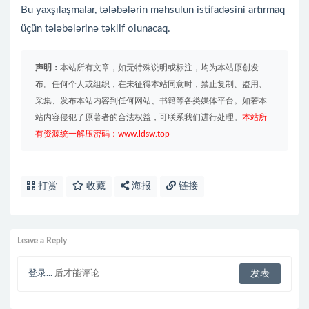
Bu yaxşılaşmalar, tələbələrin məhsulun istifadəsini artırmaq
üçün tələbələrinə təklif olunacaq.
声明：
本站所有文章，如无特殊说明或标注，均为本站原创发
布。任何个人或组织，在未征得本站同意时，禁止复制、盗用、
采集、发布本站内容到任何网站、书籍等各类媒体平台。如若本
站内容侵犯了原著者的合法权益，可联系我们进行处理。
本站所
有资源统一解压密码：www.ldsw.top
打赏
收藏
海报
链接
Leave a Reply
登录...
后才能评论