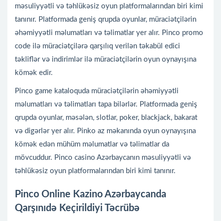
məsuliyyətli və təhlükəsiz oyun platformalarından biri kimi
tanınır. Platformada geniş qrupda oyunlar, müraciətçilərin
əhəmiyyətli məlumatları və təlimatlar yer alır. Pinco promo
code ilə müraciətçilərə qarşılıq verilən təkabül edici
təkliflər və indirimlər ilə müraciətçilərin oyun oynayışına
kömək edir.
Pinco game kataloquda müraciətçilərin əhəmiyyətli
məlumatları və təlimatları tapa bilərlər. Platformada geniş
qrupda oyunlar, məsələn, slotlar, poker, blackjack, bakarat
və digərlər yer alır. Pinko az məkanında oyun oynayışına
kömək edən mühüm məlumatlar və təlimatlar da
mövcuddur. Pinco casino Azərbaycanın məsuliyyətli və
təhlükəsiz oyun platformalarından biri kimi tanınır.
Pinco Online Kazino Azərbaycanda
Qarşınıdə Keçirildiyi Təcrübə