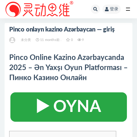
登录
全部
Pinco onlayn kazino Azərbaycan — giriş
未分类
11 months前 .
0
9
Pinco Online Kazino Azərbaycanda
2025 – Ən Yaxşı Oyun Platforması –
Пинко Казино Онлайн
▶️ OYNA