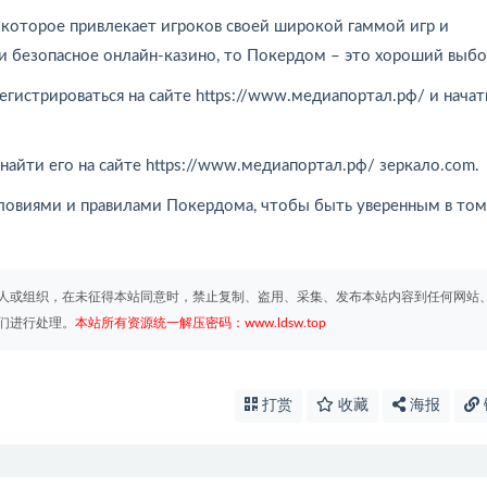
 которое привлекает игроков своей широкой гаммой игр и
 безопасное онлайн-казино, то Покердом – это хороший выбо
гистрироваться на сайте https://www.медиапортал.рф/ и начат
найти его на сайте https://www.медиапортал.рф/ зеркало.com.
ловиями и правилами Покердома, чтобы быть уверенным в том
人或组织，在未征得本站同意时，禁止复制、盗用、采集、发布本站内容到任何网站
们进行处理。
本站所有资源统一解压密码：www.ldsw.top
打赏
收藏
海报