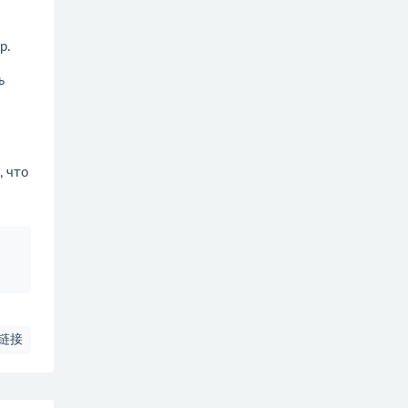
р.
ь
, что
、
链接