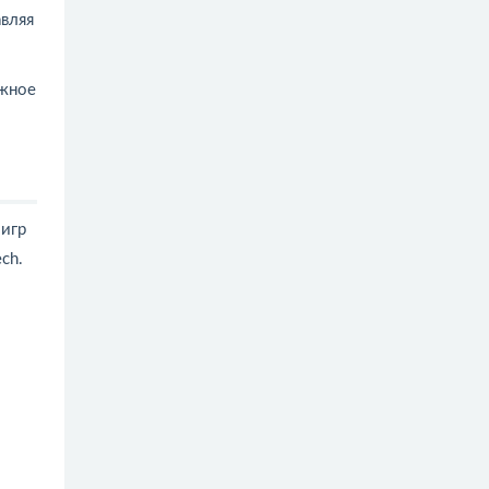
авляя
ежное
 игр
ch.