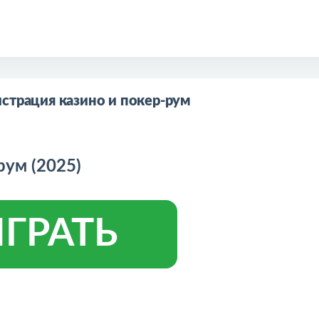
Pokerdom — официальный сайт вход и регистрация казино и покер-рум
рум (2025)
ИГРАТЬ