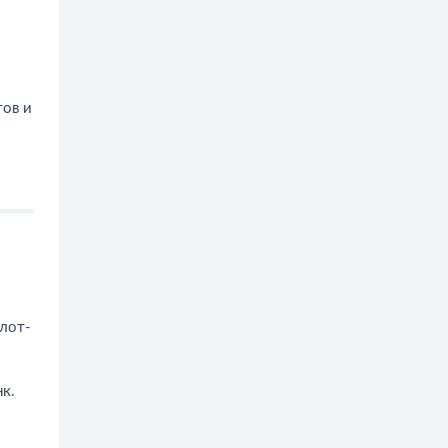
тов и
слот-
к.