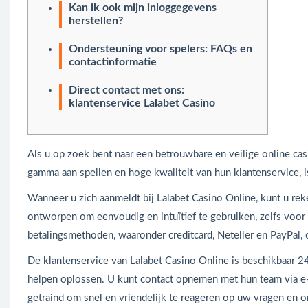
Kan ik ook mijn inloggegevens
herstellen?
Ondersteuning voor spelers: FAQs en
contactinformatie
Direct contact met ons:
klantenservice Lalabet Casino
Als u op zoek bent naar een betrouwbare en veilige online cas
gamma aan spellen en hoge kwaliteit van hun klantenservice, 
Wanneer u zich aanmeldt bij Lalabet Casino Online, kunt u rek
ontworpen om eenvoudig en intuïtief te gebruiken, zelfs voo
betalingsmethoden, waaronder creditcard, Neteller en PayPal, 
De klantenservice van Lalabet Casino Online is beschikbaar 2
helpen oplossen. U kunt contact opnemen met hun team via e-m
getraind om snel en vriendelijk te reageren op uw vragen en o