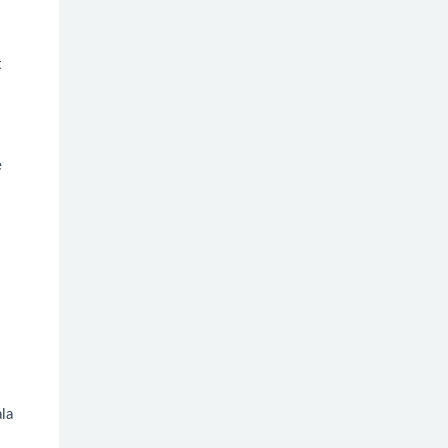
t
e
la