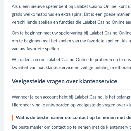
Als u een nieuwe speler bent bij Lalabet Casino Online, kun
gratis welkomstbonus en extra spins. Dit is een goede manier
verschillende spellen en functies die Lalabet Casino Online aa
Om te beginnen met uw spelervaring bij Lalabet Casino Onlin
om te beginnen met het spelen van uw favoriete spellen. Als u
van uw favoriete spellen.
Wij raden aan om Lalabet Casino Online te proberen en te er
kwaliteit van hun klantenservice en veilige betalingsmethoden
Veelgestelde vragen over klantenservice
Wanneer je een account hebt bij Lalabet Casino, is het belangr
Hieronder vind je antwoorden op veelgestelde vragen over kla
Wat is de beste manier om contact op te nemen met de
De beste manier om contact op te nemen met de klantenservice