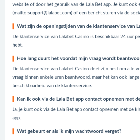
website of door het gebruik van de Lala Bet app. Je kunt ook 
(mailto:support@lalabet.com) of een bericht sturen via de soc
Wat zijn de openingstijden van de klantenservice van L
De klantenservice van Lalabet Casino is beschikbaar 24 uur per
hebt.
Hoe lang duurt het voordat mijn vraag wordt beantwoo
De klantenservice van Lalabet Casino doet zijn best om alle 
vraag binnen enkele uren beantwoord, maar het kan ook langer
beschikbaarheid van de klantenservice.
Kan ik ook via de Lala Bet app contact opnemen met d
Ja, je kunt ook via de Lala Bet app contact opnemen met de kla
app.
Wat gebeurt er als ik mijn wachtwoord verget?