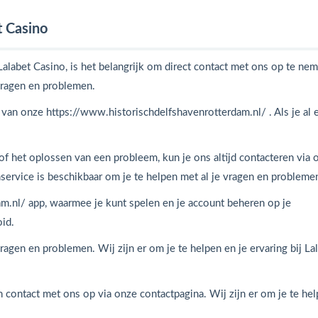
t Casino
alabet Casino, is het belangrijk om direct contact met ons op te ne
 vragen en problemen.
van onze https://www.historischdelfshavenrotterdam.nl/ . Als je al 
 of het oplossen van een probleem, kun je ons altijd contacteren via 
service is beschikbaar om je te helpen met al je vragen en probleme
m.nl/ app, waarmee je kunt spelen en je account beheren op je
id.
ragen en problemen. Wij zijn er om je te helpen en je ervaring bij La
 contact met ons op via onze contactpagina. Wij zijn er om je te he