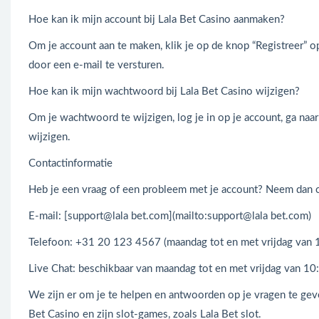
Hoe kan ik mijn account bij Lala Bet Casino aanmaken?
Om je account aan te maken, klik je op de knop “Registreer” o
door een e-mail te versturen.
Hoe kan ik mijn wachtwoord bij Lala Bet Casino wijzigen?
Om je wachtwoord te wijzigen, log je in op je account, ga naa
wijzigen.
Contactinformatie
Heb je een vraag of een probleem met je account? Neem dan c
E-mail: [support@lala bet.com](mailto:support@lala bet.com)
Telefoon: +31 20 123 4567 (maandag tot en met vrijdag van 1
Live Chat: beschikbaar van maandag tot en met vrijdag van 10
We zijn er om je te helpen en antwoorden op je vragen te geve
Bet Casino en zijn slot-games, zoals Lala Bet slot.