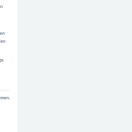
en
ken
len
ge
lemen.