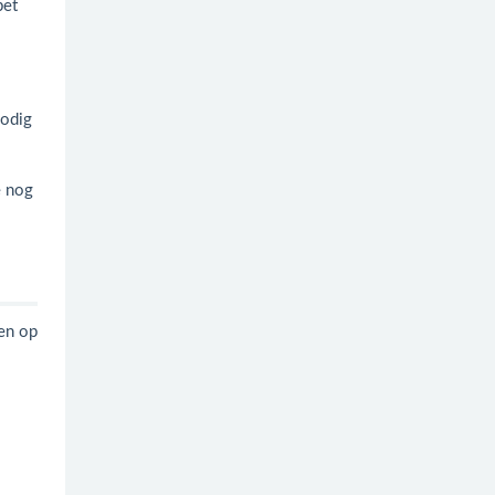
bet
nodig
e nog
den op