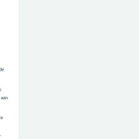
de
s
 aan
te
s
.