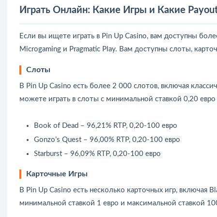
Играть Онлайн: Какие Игры и Какие Payou
Если вы ищете играть в Pin Up Casino, вам доступны боле
Microgaming и Pragmatic Play. Вам доступны слоты, карт
Слоты
В Pin Up Casino есть более 2 000 слотов, включая классиче
можете играть в слоты с минимальной ставкой 0,20 евро
Book of Dead – 96,21% RTP, 0,20-100 евро
Gonzo’s Quest – 96,00% RTP, 0,20-100 евро
Starburst – 96,09% RTP, 0,20-100 евро
Карточные Игры
В Pin Up Casino есть несколько карточных игр, включая Bla
минимальной ставкой 1 евро и максимальной ставкой 10