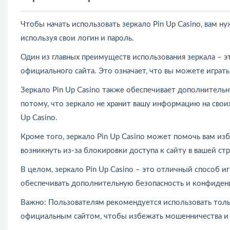
Чтобы начать использовать зеркало Pin Up Casino, вам ну
используя свои логин и пароль.
Один из главных преимуществ использования зеркала – э
официального сайта. Это означает, что вы можете играть 
Зеркало Pin Up Casino также обеспечивает дополнитель
потому, что зеркало не хранит вашу информацию на своих 
Up Casino.
Кроме того, зеркало Pin Up Casino может помочь вам и
возникнуть из-за блокировки доступа к сайту в вашей стр
В целом, зеркало Pin Up Casino – это отличный способ иг
обеспечивать дополнительную безопасность и конфиден
Важно: Пользователям рекомендуется использовать толь
официальным сайтом, чтобы избежать мошенничества и о