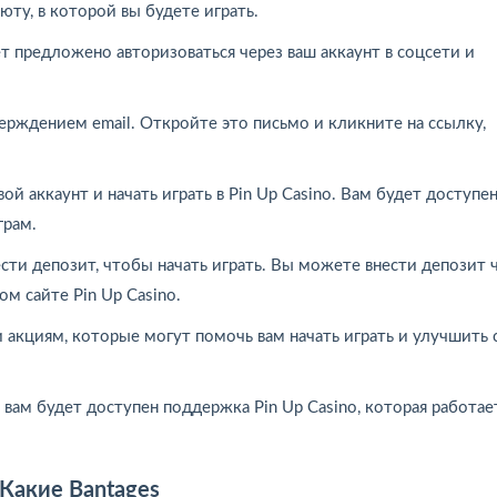
юту, в которой вы будете играть.
т предложено авторизоваться через ваш аккаунт в соцсети и
ерждением email. Откройте это письмо и кликните на ссылку,
й аккаунт и начать играть в Pin Up Casino. Вам будет доступе
грам.
сти депозит, чтобы начать играть. Вы можете внести депозит 
м сайте Pin Up Casino.
 акциям, которые могут помочь вам начать играть и улучшить 
 вам будет доступен поддержка Pin Up Casino, которая работае
 Какие Вantages