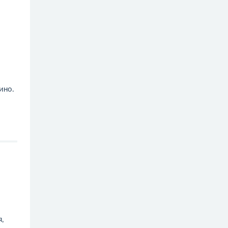
ино.
,