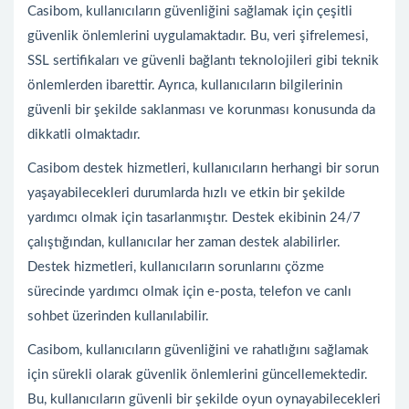
Casibom, kullanıcıların güvenliğini sağlamak için çeşitli
güvenlik önlemlerini uygulamaktadır. Bu, veri şifrelemesi,
SSL sertifikaları ve güvenli bağlantı teknolojileri gibi teknik
önlemlerden ibarettir. Ayrıca, kullanıcıların bilgilerinin
güvenli bir şekilde saklanması ve korunması konusunda da
dikkatli olmaktadır.
Casibom destek hizmetleri, kullanıcıların herhangi bir sorun
yaşayabilecekleri durumlarda hızlı ve etkin bir şekilde
yardımcı olmak için tasarlanmıştır. Destek ekibinin 24/7
çalıştığından, kullanıcılar her zaman destek alabilirler.
Destek hizmetleri, kullanıcıların sorunlarını çözme
sürecinde yardımcı olmak için e-posta, telefon ve canlı
sohbet üzerinden kullanılabilir.
Casibom, kullanıcıların güvenliğini ve rahatlığını sağlamak
için sürekli olarak güvenlik önlemlerini güncellemektedir.
Bu, kullanıcıların güvenli bir şekilde oyun oynayabilecekleri