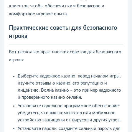
клиентов, чтобы обеспечить им безопасное и
комфортное игровое опыта.
Практические советы для безопасного
игрока
Вот несколько практических советов для безопасного
игрока:
Выберите надежное казино: перед началом игры,
изучите отзывы о казино, его репутацию и
лицензию. Волна казино – это пример надежного
и проверенного казино онлайн.
Установите надежное программное обеспечение:
убедитесь, что ваш компьютер или мобильное
устройство защищены от вирусов и других угроз.
Установите пароль: создайте сильный пароль для