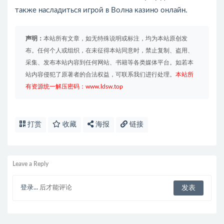
также насладиться игрой в Волна казино онлайн.
声明：
本站所有文章，如无特殊说明或标注，均为本站原创发
布。任何个人或组织，在未征得本站同意时，禁止复制、盗用、
采集、发布本站内容到任何网站、书籍等各类媒体平台。如若本
站内容侵犯了原著者的合法权益，可联系我们进行处理。
本站所
有资源统一解压密码：www.ldsw.top
打赏
收藏
海报
链接
Leave a Reply
登录...
后才能评论