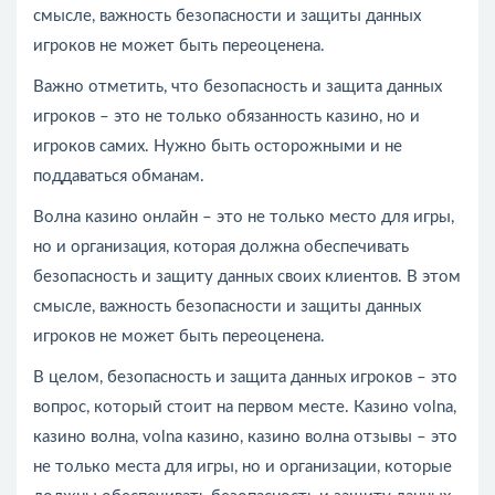
смысле, важность безопасности и защиты данных
игроков не может быть переоценена.
Важно отметить, что безопасность и защита данных
игроков – это не только обязанность казино, но и
игроков самих. Нужно быть осторожными и не
поддаваться обманам.
Волна казино онлайн – это не только место для игры,
но и организация, которая должна обеспечивать
безопасность и защиту данных своих клиентов. В этом
смысле, важность безопасности и защиты данных
игроков не может быть переоценена.
В целом, безопасность и защита данных игроков – это
вопрос, который стоит на первом месте. Казино volna,
казино волна, volna казино, казино волна отзывы – это
не только места для игры, но и организации, которые