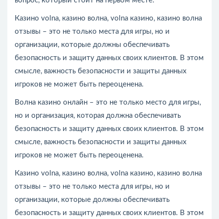
вопрос, который стоит на первом месте.
Казино volna, казино волна, volna казино, казино волна
отзывы – это не только места для игры, но и
организации, которые должны обеспечивать
безопасность и защиту данных своих клиентов. В этом
смысле, важность безопасности и защиты данных
игроков не может быть переоценена.
Волна казино онлайн – это не только место для игры,
но и организация, которая должна обеспечивать
безопасность и защиту данных своих клиентов. В этом
смысле, важность безопасности и защиты данных
игроков не может быть переоценена.
Казино volna, казино волна, volna казино, казино волна
отзывы – это не только места для игры, но и
организации, которые должны обеспечивать
безопасность и защиту данных своих клиентов. В этом