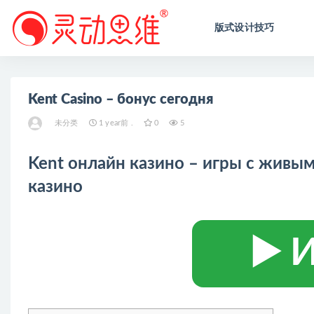
版式设计技巧
全部
Kent Casino – бонус сегодня
未分类
1 year前 .
0
5
Kent онлайн казино – игры с живы
казино
▶️ 