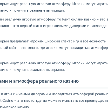
торые ищут реальную игровую атмосферу. Игроки могут играть
азино и получить реальные выигрыши.
ам реальную игровую атмосферу, то Кент онлайн казино – это 
казино – это первый шаг к игре с живыми дилерами и наслажде
торый предлагает игрокам широкий спектр игр и возможность
ный сайт – это место, где игроки могут насладиться атмосфе
торые ищут реальную игровую атмосферу. Игроки могут играть
азино и получить реальные выигрыши.
ами и атмосфера реального казино
ь в игры с живыми дилерами и насладиться атмосферой реальн
 Casino – это место, где вы можете испытать все преимуществ
изическое казино.