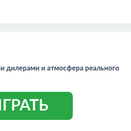
ми дилерами и атмосфера реального
ИГРАТЬ