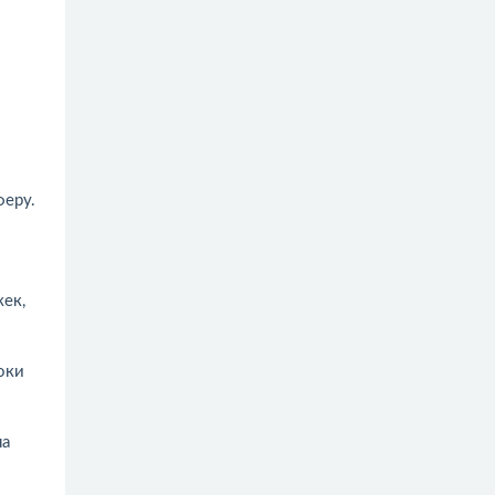
феру.
жек,
оки
на