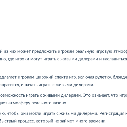
дый из них может предложить игрокам реальную игровую атмос
ино, где игроки могут играть с живыми дилерами и насладиться
едлагает игрокам широкий спектр игр, включая рулетку, блэкд
онравится, и начать играть с живыми дилерами.
возможность играть с живыми дилерами. Это означает, что игр
дает атмосферу реального казино.
ию, чтобы они могли играть с живыми дилерами. Регистрация 
быстрый процесс, который не займет много времени.