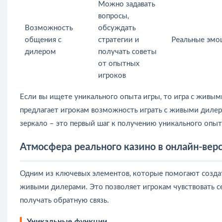
Можно задавать
вопросы,
Возможность
обсуждать
общения с
стратегии и
Реальные эмо
дилером
получать советы
от опытных
игроков
Если вы ищете уникального опыта игры, то игра с живым
предлагает игрокам возможность играть с живыми дилера
зеркало – это первый шаг к получению уникального опыт
Атмосфера реального казино в онлайн-вер
Одним из ключевых элементов, которые помогают создать
живыми дилерами. Это позволяет игрокам чувствовать се
получать обратную связь.
Уникальные функции