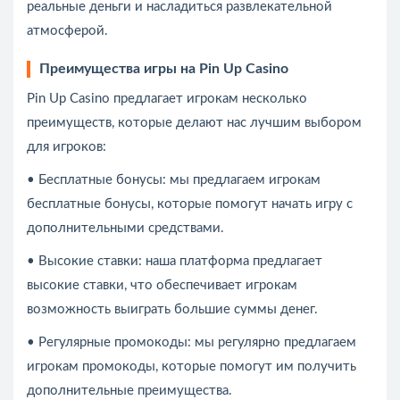
реальные деньги и насладиться развлекательной
атмосферой.
Преимущества игры на Pin Up Casino
Pin Up Casino предлагает игрокам несколько
преимуществ, которые делают нас лучшим выбором
для игроков:
• Бесплатные бонусы: мы предлагаем игрокам
бесплатные бонусы, которые помогут начать игру с
дополнительными средствами.
• Высокие ставки: наша платформа предлагает
высокие ставки, что обеспечивает игрокам
возможность выиграть большие суммы денег.
• Регулярные промокоды: мы регулярно предлагаем
игрокам промокоды, которые помогут им получить
дополнительные преимущества.