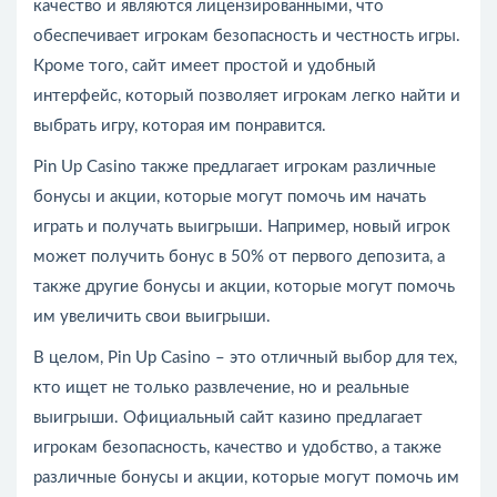
качество и являются лицензированными, что
обеспечивает игрокам безопасность и честность игры.
Кроме того, сайт имеет простой и удобный
интерфейс, который позволяет игрокам легко найти и
выбрать игру, которая им понравится.
Pin Up Casino также предлагает игрокам различные
бонусы и акции, которые могут помочь им начать
играть и получать выигрыши. Например, новый игрок
может получить бонус в 50% от первого депозита, а
также другие бонусы и акции, которые могут помочь
им увеличить свои выигрыши.
В целом, Pin Up Casino – это отличный выбор для тех,
кто ищет не только развлечение, но и реальные
выигрыши. Официальный сайт казино предлагает
игрокам безопасность, качество и удобство, а также
различные бонусы и акции, которые могут помочь им