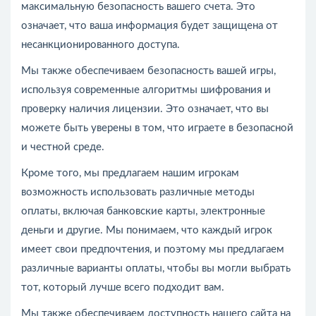
максимальную безопасность вашего счета. Это
означает, что ваша информация будет защищена от
несанкционированного доступа.
Мы также обеспечиваем безопасность вашей игры,
используя современные алгоритмы шифрования и
проверку наличия лицензии. Это означает, что вы
можете быть уверены в том, что играете в безопасной
и честной среде.
Кроме того, мы предлагаем нашим игрокам
возможность использовать различные методы
оплаты, включая банковские карты, электронные
деньги и другие. Мы понимаем, что каждый игрок
имеет свои предпочтения, и поэтому мы предлагаем
различные варианты оплаты, чтобы вы могли выбрать
тот, который лучше всего подходит вам.
Мы также обеспечиваем доступность нашего сайта на