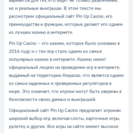
вариантов для тех, кто ищет не только развлечение,
но и реальные выигрыши. В этом тексте мы
рассмотрим официальный сайт Pin Up Casino, его
преимущества и функции, которые делают его одним
из лучших казино в интернете.
Pin Up Casino – это казино, которое было основано в
2016 году и с тех пор стало одним из самых
популярных казино в интернете. Казино имеет
официальный лиценз на проведение игр в интернете,
выданный на территории Кюрасао, что является одним
из самых надежных и проверенных регуляторов в
мире. Это означает, что игроки могут быть уверены в
безопасности своих данных и выигрышей.
Официальный сайт Pin Up Casino предлагает игрокам
широкий выбор игр, включая слоты, карточные игры,
рулетку и другие. Все игры на сайте имеют высокое