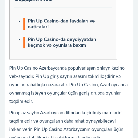
Pin Up Casino-dan faydaları və
nəticələri
Pin Up Casino-da qeydiyyatdan
keçmək və oyunlara baxım
Pin Up Casino Azərbaycanda populyarlaşan onlayn kazino
veb-saytıdır. Pin Up giriş saytın asasını təkmilləşdirir və
oyunları rahatlıqla nəzərə alır. Pin Up Casino, Azərbaycanda
oynanmaq istəyən oyunçular üçün geniş qrupda oyunlar
təqdim edir.
Pinap az saytın Azərbaycan dilindən keçirilmiş mətnlərini
təqdim edir və oyunçuların daha rahat oynayabiləcəyi
imkan verir. Pin Up Casino Azərbaycanın oyunçuları üçün
uyğun və təhlükəsiz bir platforma təqdim edir.