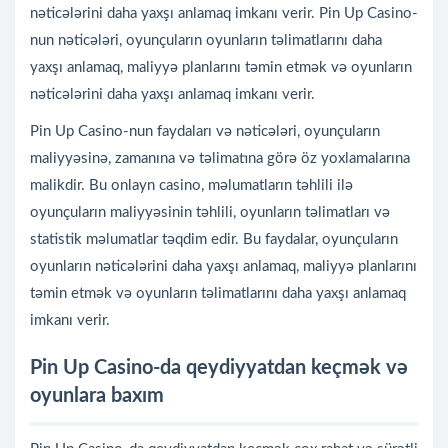
nəticələrini daha yaxşı anlamaq imkanı verir. Pin Up Casino-
nun nəticələri, oyunçuların oyunların təlimatlarını daha
yaxşı anlamaq, maliyyə planlarını təmin etmək və oyunların
nəticələrini daha yaxşı anlamaq imkanı verir.
Pin Up Casino-nun faydaları və nəticələri, oyunçuların
maliyyəsinə, zamanına və təlimatına görə öz yoxlamalarına
malikdir. Bu onlayn casino, məlumatların təhlili ilə
oyunçuların maliyyəsinin təhlili, oyunların təlimatları və
statistik məlumatlar təqdim edir. Bu faydalar, oyunçuların
oyunların nəticələrini daha yaxşı anlamaq, maliyyə planlarını
təmin etmək və oyunların təlimatlarını daha yaxşı anlamaq
imkanı verir.
Pin Up Casino-da qeydiyyatdan keçmək və
oyunlara baxım