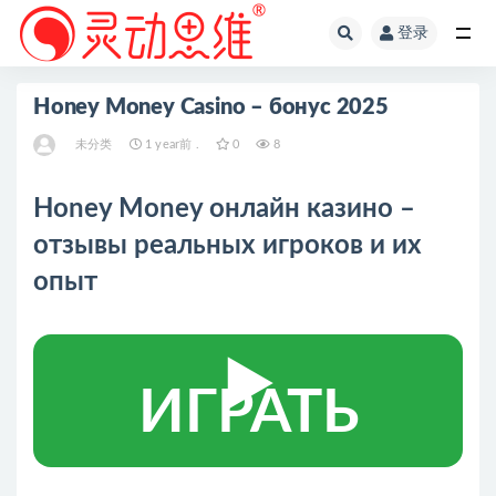
登录
全部
Honey Money Casino – бонус 2025
未分类
1 year前 .
0
8
Honey Money онлайн казино –
отзывы реальных игроков и их
опыт
▶️
ИГРАТЬ