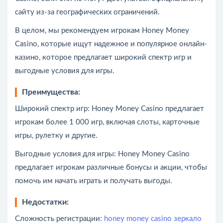
сайту из-за географических ограничений.
В целом, мы рекомендуем игрокам Honey Money
Casino, которые ищут надежное и популярное онлайн-
казино, которое предлагает широкий спектр игр и
выгодные условия для игры.
Преимущества:
Широкий спектр игр: Honey Money Casino предлагает
игрокам более 1 000 игр, включая слоты, карточные
игры, рулетку и другие.
Выгодные условия для игры: Honey Money Casino
предлагает игрокам различные бонусы и акции, чтобы
помочь им начать играть и получать выгоды.
Недостатки:
Сложность регистрации:
honey money casino зеркало