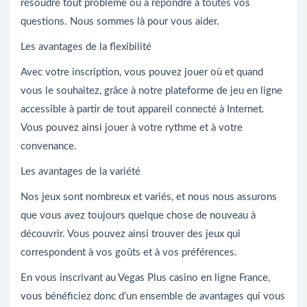
résoudre tout problème ou à répondre à toutes vos
questions. Nous sommes là pour vous aider.
Les avantages de la flexibilité
Avec votre inscription, vous pouvez jouer où et quand
vous le souhaitez, grâce à notre plateforme de jeu en ligne
accessible à partir de tout appareil connecté à Internet.
Vous pouvez ainsi jouer à votre rythme et à votre
convenance.
Les avantages de la variété
Nos jeux sont nombreux et variés, et nous nous assurons
que vous avez toujours quelque chose de nouveau à
découvrir. Vous pouvez ainsi trouver des jeux qui
correspondent à vos goûts et à vos préférences.
En vous inscrivant au Vegas Plus casino en ligne France,
vous bénéficiez donc d’un ensemble de avantages qui vous