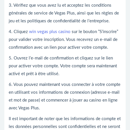
3. Vérifiez que vous avez lu et acceptez les conditions
générales de service de Vegas Plus, ainsi que les règles de
jeu et les politiques de confidentialité de l’entreprise.
4. Cliquez
win vegas plus casino
sur le bouton “S’inscrire”
pour valider votre inscription. Vous recevrez un e-mail de
confirmation avec un lien pour activer votre compte.
5. Ouvrez l’e-mail de confirmation et cliquez sur le lien
pour activer votre compte. Votre compte sera maintenant
activé et prêt à être utilisé.
6. Vous pouvez maintenant vous connecter à votre compte
en utilisant vos informations de connexion (adresse e-mail
et mot de passe) et commencer à jouer au casino en ligne
avec Vegas Plus.
Il est important de noter que les informations de compte et
les données personnelles sont confidentielles et ne seront