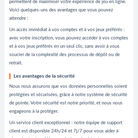
permettent de maximiser votre expérience de jeu en ligne.
Voici quelques-uns des avantages que vous pouvez
attendre :
Un accès immédiat à vos comptes et à vos jeux préférés :
avec votre inscription, vous pouvez accéder à vos comptes
et à vos jeux préférés en un seul clic, sans avoir à vous
soucier de la complexité des processus de dépôt ou de
retrait.
Les avantages de la sécurité
Nous nous assurons que vos données personnelles soient
protégées et sécurisées, grâce à notre système de sécurité
de pointe. Votre sécurité est notre priorité, et nous nous
engageons à la protéger.
Un service client exceptionnel : notre équipe de support
client est disponible 24h/24 et 7j/7 pour vous aider à