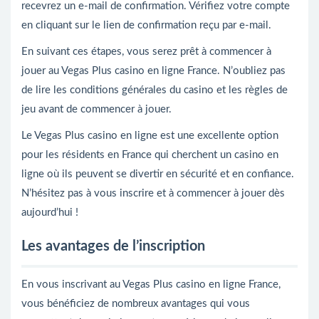
recevrez un e-mail de confirmation. Vérifiez votre compte
en cliquant sur le lien de confirmation reçu par e-mail.
En suivant ces étapes, vous serez prêt à commencer à
jouer au Vegas Plus casino en ligne France. N’oubliez pas
de lire les conditions générales du casino et les règles de
jeu avant de commencer à jouer.
Le Vegas Plus casino en ligne est une excellente option
pour les résidents en France qui cherchent un casino en
ligne où ils peuvent se divertir en sécurité et en confiance.
N’hésitez pas à vous inscrire et à commencer à jouer dès
aujourd’hui !
Les avantages de l’inscription
En vous inscrivant au Vegas Plus casino en ligne France,
vous bénéficiez de nombreux avantages qui vous