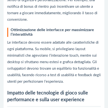
senso di urgenza e personalizzazione. Per esempio, una
notifica di bonus di rientro può incentivare un utente a
tornare a giocare immediatamente, migliorando il tasso di
conversione.
Ottimizzazione delle interfacce per massimizzare
l’interattività
Le interfacce devono essere adattate alle caratteristiche di
ogni piattaforma. Su mobile, si privilegiano layout
minimalisti che agevolano l’interazione touch, mentre sui
desktop si sfruttano menu estesi e grafica dettagliata. Gli
sviluppatori devono trovare un equilibrio tra funzionalità e
usabilità, facendo ricorso a test di usabilità e feedback degli
utenti per perfezionare l’esperienza.
Impatto delle tecnologie di gioco sulle
performance e sulla user experience