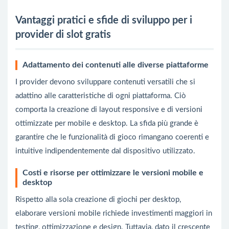
Vantaggi pratici e sfide di sviluppo per i
provider di slot gratis
Adattamento dei contenuti alle diverse piattaforme
I provider devono sviluppare contenuti versatili che si
adattino alle caratteristiche di ogni piattaforma. Ciò
comporta la creazione di layout responsive e di versioni
ottimizzate per mobile e desktop. La sfida più grande è
garantire che le funzionalità di gioco rimangano coerenti e
intuitive indipendentemente dal dispositivo utilizzato.
Costi e risorse per ottimizzare le versioni mobile e
desktop
Rispetto alla sola creazione di giochi per desktop,
elaborare versioni mobile richiede investimenti maggiori in
testing, ottimizzazione e design. Tuttavia, dato il crescente