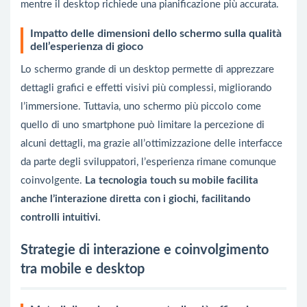
mentre il desktop richiede una pianificazione più accurata.
Impatto delle dimensioni dello schermo sulla qualità
dell’esperienza di gioco
Lo schermo grande di un desktop permette di apprezzare
dettagli grafici e effetti visivi più complessi, migliorando
l’immersione. Tuttavia, uno schermo più piccolo come
quello di uno smartphone può limitare la percezione di
alcuni dettagli, ma grazie all’ottimizzazione delle interfacce
da parte degli sviluppatori, l’esperienza rimane comunque
coinvolgente.
La tecnologia touch su mobile facilita
anche l’interazione diretta con i giochi, facilitando
controlli intuitivi.
Strategie di interazione e coinvolgimento
tra mobile e desktop