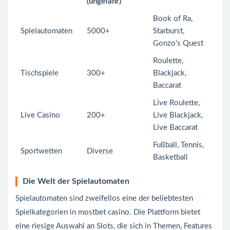
(ungefähr)
Book of Ra,
Spielautomaten
5000+
Starburst,
Gonzo’s Quest
Roulette,
Tischspiele
300+
Blackjack,
Baccarat
Live Roulette,
Live Casino
200+
Live Blackjack,
Live Baccarat
Fußball, Tennis,
Sportwetten
Diverse
Basketball
Die Welt der Spielautomaten
Spielautomaten sind zweifellos eine der beliebtesten
Spielkategorien in mostbet casino. Die Plattform bietet
eine riesige Auswahl an Slots, die sich in Themen, Features