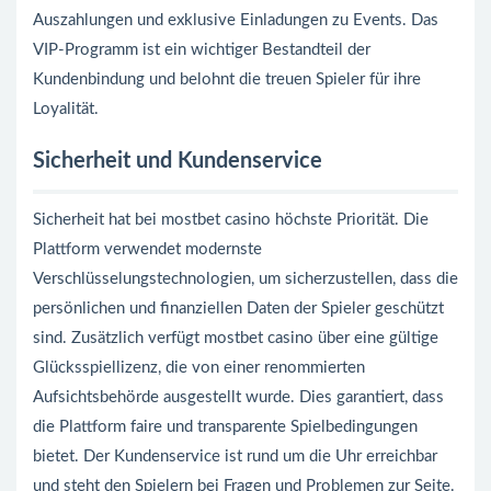
Auszahlungen und exklusive Einladungen zu Events. Das
VIP-Programm ist ein wichtiger Bestandteil der
Kundenbindung und belohnt die treuen Spieler für ihre
Loyalität.
Sicherheit und Kundenservice
Sicherheit hat bei mostbet casino höchste Priorität. Die
Plattform verwendet modernste
Verschlüsselungstechnologien, um sicherzustellen, dass die
persönlichen und finanziellen Daten der Spieler geschützt
sind. Zusätzlich verfügt mostbet casino über eine gültige
Glücksspiellizenz, die von einer renommierten
Aufsichtsbehörde ausgestellt wurde. Dies garantiert, dass
die Plattform faire und transparente Spielbedingungen
bietet. Der Kundenservice ist rund um die Uhr erreichbar
und steht den Spielern bei Fragen und Problemen zur Seite.