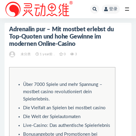
登录
全部
Adrenalin pur – Mit mostbet erlebst du
Top-Quoten und hohe Gewinne im
modernen Online-Casino
未分类
1 year前 .
0
3
Über 7000 Spiele und mehr Spannung –
mostbet casino revolutioniert dein
Spielerlebnis.
Die Vielfalt an Spielen bei mostbet casino
Die Welt der Spielautomaten
Live-Casino: Das authentische Spielerlebnis
Bonusangebote und Promotionen bei