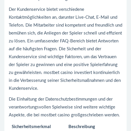
Der Kundenservice bietet verschiedene
Kontaktmöglichkeiten an, darunter Live-Chat, E-Mail und
Telefon. Die Mitarbeiter sind kompetent und freundlich und
bemühen sich, die Anliegen der Spieler schnell und effizient
zu lösen. Ein umfassender FAQ-Bereich bietet Antworten
auf die häufigsten Fragen. Die Sicherheit und der
Kundenservice sind wichtige Faktoren, um das Vertrauen
der Spieler zu gewinnen und eine positive Spielerfahrung
zu gewährleisten. mostbet casino investiert kontinuierlich
in die Verbesserung seiner Sicherheitsmaßnahmen und den
Kundenservice.
Die Einhaltung der Datenschutzbestimmungen und der
verantwortungsvollen Spielweise sind weitere wichtige
Aspekte, die bei mostbet casino großgeschrieben werden.
Sicherheitsmerkmal
Beschreibung