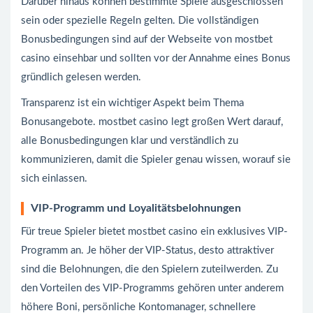
Darüber hinaus können bestimmte Spiele ausgeschlossen
sein oder spezielle Regeln gelten. Die vollständigen
Bonusbedingungen sind auf der Webseite von mostbet
casino einsehbar und sollten vor der Annahme eines Bonus
gründlich gelesen werden.
Transparenz ist ein wichtiger Aspekt beim Thema
Bonusangebote. mostbet casino legt großen Wert darauf,
alle Bonusbedingungen klar und verständlich zu
kommunizieren, damit die Spieler genau wissen, worauf sie
sich einlassen.
VIP-Programm und Loyalitätsbelohnungen
Für treue Spieler bietet mostbet casino ein exklusives VIP-
Programm an. Je höher der VIP-Status, desto attraktiver
sind die Belohnungen, die den Spielern zuteilwerden. Zu
den Vorteilen des VIP-Programms gehören unter anderem
höhere Boni, persönliche Kontomanager, schnellere