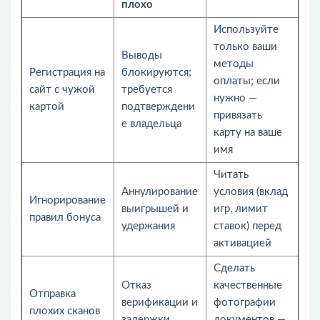
плохо
Используйте
только ваши
Выводы
методы
Регистрация на
блокируются;
оплаты; если
сайт с чужой
требуется
нужно —
картой
подтверждени
привязать
е владельца
карту на ваше
имя
Читать
Аннулирование
условия (вклад
Игнорирование
выигрышей и
игр, лимит
правил бонуса
удержания
ставок) перед
активацией
Сделать
Отказ
качественные
Отправка
верификации и
фотографии
плохих сканов
задержки
документов —