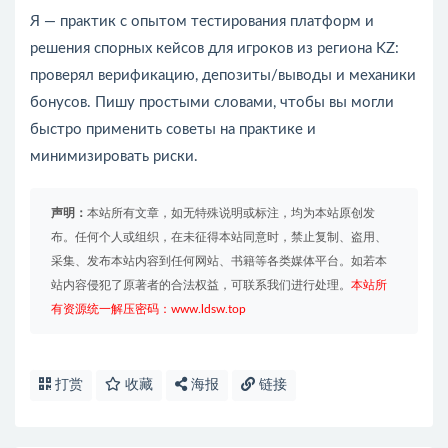
Я — практик с опытом тестирования платформ и
решения спорных кейсов для игроков из региона KZ:
проверял верификацию, депозиты/выводы и механики
бонусов. Пишу простыми словами, чтобы вы могли
быстро применить советы на практике и
минимизировать риски.
声明：
本站所有文章，如无特殊说明或标注，均为本站原创发
布。任何个人或组织，在未征得本站同意时，禁止复制、盗用、
采集、发布本站内容到任何网站、书籍等各类媒体平台。如若本
站内容侵犯了原著者的合法权益，可联系我们进行处理。
本站所
有资源统一解压密码：www.ldsw.top
打赏
收藏
海报
链接