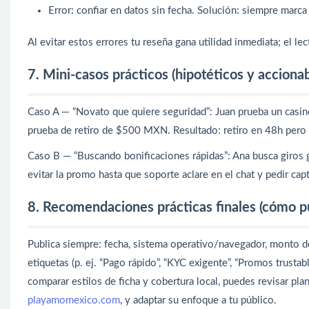
Error: confiar en datos sin fecha. Solución: siempre marca
Al evitar estos errores tu reseña gana utilidad inmediata; el l
7. Mini-casos prácticos (hipotéticos y accionab
Caso A — “Novato que quiere seguridad”: Juan prueba un casino
prueba de retiro de $500 MXN. Resultado: retiro en 48h pero c
Caso B — “Buscando bonificaciones rápidas”: Ana busca giros g
evitar la promo hasta que soporte aclare en el chat y pedir captu
8. Recomendaciones prácticas finales (cómo pu
Publica siempre: fecha, sistema operativo/navegador, monto d
etiquetas (p. ej. “Pago rápido”, “KYC exigente”, “Promos trustab
comparar estilos de ficha y cobertura local, puedes revisar pl
playamomexico.com
, y adaptar su enfoque a tu público.