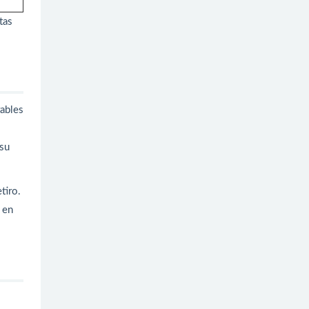
tas
rables
 su
tiro.
 en