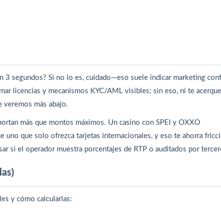
 en 3 segundos? Si no lo es, cuidado—eso suele indicar marketing con
rmar licencias y mecanismos KYC/AML visibles; sin eso, ni te acerque
ue veremos más abajo.
mportan más que montos máximos. Un casino con SPEI y OXXO
uno que solo ofrezca tarjetas internacionales, y eso te ahorra fricc
sar si el operador muestra porcentajes de RTP o auditados por tercer
las)
es y cómo calcularlas: