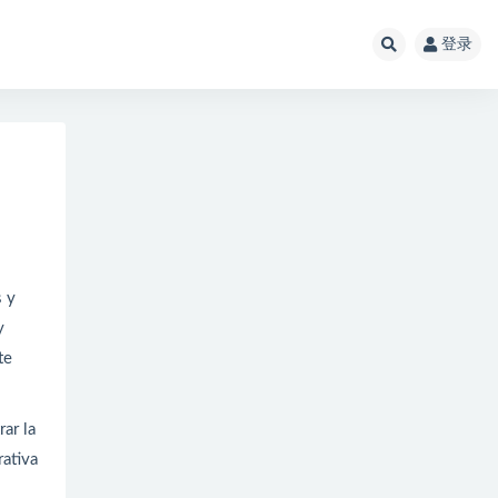
登录
s y
y
te
ar la
rativa