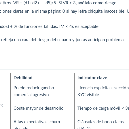
 retiros. VR = (d1+d2+…+d5)/5. Si VR > 3, anótalo como riesgo.
iones claras en la misma página; 0 si hay letra chiquita inaccesible. 
ndos) + % de funciones fallidas. IM < 4s es aceptable.
efleja una cara del riesgo del usuario y juntas anticipan problemas
Debilidad
Indicador clave
Puede reducir gancho
Licencia explícita + sección
comercial agresivo
KYC visible
s;
Coste mayor de desarrollo
Tiempo de carga móvil < 3
Altas expectativas, churn
Cláusulas de bono claras
elevado
(TB=1)