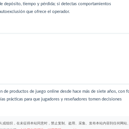
 de depósito, tiempo y pérdida; si detectas comportamientos
autoexclusión que ofrece el operador.
ón de productos de juego online desde hace más de siete años, con f
uías prácticas para que jugadores y reseñadores tomen decisiones
人或组织，在未征得本站同意时，禁止复制、盗用、采集、发布本站内容到任何网站