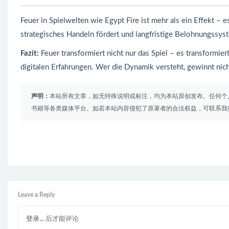
Feuer in Spielwelten wie Egypt Fire ist mehr als ein Effekt – e
strategisches Handeln fördert und langfristige Belohnungssyst
Fazit:
Feuer transformiert nicht nur das Spiel – es transformie
digitalen Erfahrungen. Wer die Dynamik versteht, gewinnt nicht
声明：
本站所有文章，如无特殊说明或标注，均为本站原创发布。任何个
书籍等各类媒体平台。如若本站内容侵犯了原著者的合法权益，可联系我
Leave a Reply
登录...
后才能评论