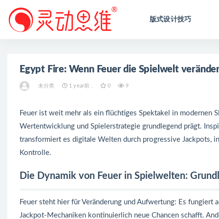
版式设计技巧
全部
Egypt Fire: Wenn Feuer die Spielwelt verände
未分类
1 year前 .
0
9
Feuer ist weit mehr als ein flüchtiges Spektakel in modernen S
Wertentwicklung und Spielerstrategie grundlegend prägt. Inspi
transformiert es digitale Welten durch progressive Jackpots, i
Kontrolle.
Die Dynamik von Feuer in Spielwelten: Grund
Feuer steht hier für Veränderung und Aufwertung: Es fungiert
Jackpot-Mechaniken kontinuierlich neue Chancen schafft. Ande