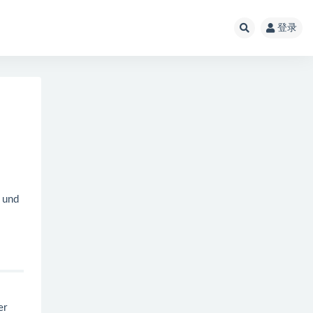
登录
l und
er