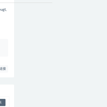
eugt,
、
链接