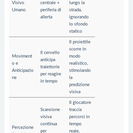
Visivo
centrale +
lungo la
Umano
periferia di
strada,
allerta
ignorando
lo sfondo
statico
Il proiettile
scorre in
Il cervello
Moviment
modo
anticipa
o e
realistico,
traiettorie
Anticipazio
stimolando
per reagire
ne
la
in tempo
predizione
visiva
Il giocatore
Scansione
traccia
visiva
percorsi in
continua
tempo
Percezione
per
reale,