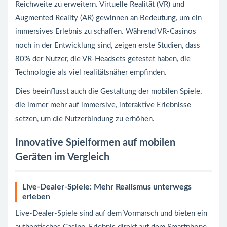
Reichweite zu erweitern. Virtuelle Realität (VR) und
Augmented Reality (AR) gewinnen an Bedeutung, um ein
immersives Erlebnis zu schaffen. Während VR-Casinos
noch in der Entwicklung sind, zeigen erste Studien, dass
80% der Nutzer, die VR-Headsets getestet haben, die
Technologie als viel realitätsnäher empfinden.
Dies beeinflusst auch die Gestaltung der mobilen Spiele,
die immer mehr auf immersive, interaktive Erlebnisse
setzen, um die Nutzerbindung zu erhöhen.
Innovative Spielformen auf mobilen
Geräten im Vergleich
Live-Dealer-Spiele: Mehr Realismus unterwegs
erleben
Live-Dealer-Spiele sind auf dem Vormarsch und bieten ein