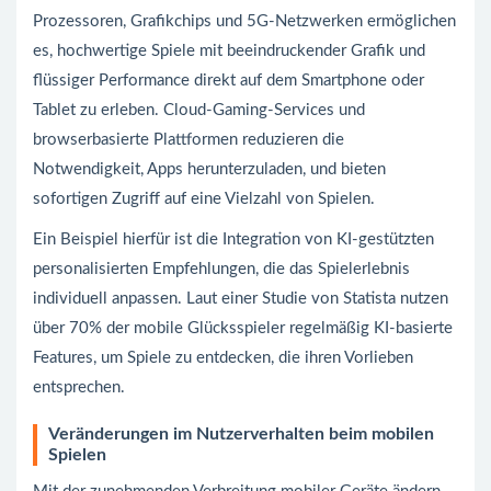
Prozessoren, Grafikchips und 5G-Netzwerken ermöglichen
es, hochwertige Spiele mit beeindruckender Grafik und
flüssiger Performance direkt auf dem Smartphone oder
Tablet zu erleben. Cloud-Gaming-Services und
browserbasierte Plattformen reduzieren die
Notwendigkeit, Apps herunterzuladen, und bieten
sofortigen Zugriff auf eine Vielzahl von Spielen.
Ein Beispiel hierfür ist die Integration von KI-gestützten
personalisierten Empfehlungen, die das Spielerlebnis
individuell anpassen. Laut einer Studie von Statista nutzen
über 70% der mobile Glücksspieler regelmäßig KI-basierte
Features, um Spiele zu entdecken, die ihren Vorlieben
entsprechen.
Veränderungen im Nutzerverhalten beim mobilen
Spielen