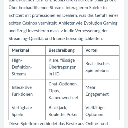
authentisches Casino-Erlebnis direkt auf dem Smartphone.
Über hochauflösende Streams interagieren Spieler in
Echtzeit mit professionellen Dealern, was das Gefühl eines
echten Casinos vermittelt. Anbieter wie Evolution Gaming
und Ezugi investieren massiv in die Verbesserung der
Streaming-Qualität und Interaktionsmöglichkeiten.
Merkmal
Beschreibung
Vorteil
High-
Klare, flüssige
Realistisches
Definition-
Übertragungen
Spielerlebnis
Streams
in HD
Chat-Optionen,
Interaktive
Mehr
Tipps,
Funktionen
Engagement
Kamerawechsel
Verfügbare
Blackjack,
Vielfältige
Spiele
Roulette, Poker
Optionen
Diese Spielform verbindet das Beste aus Online- und