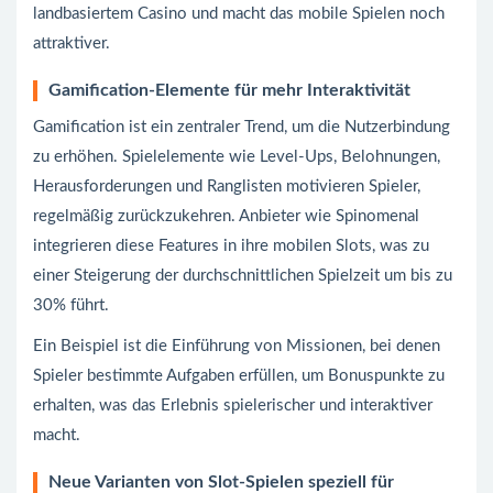
landbasiertem Casino und macht das mobile Spielen noch
attraktiver.
Gamification-Elemente für mehr Interaktivität
Gamification ist ein zentraler Trend, um die Nutzerbindung
zu erhöhen. Spielelemente wie Level-Ups, Belohnungen,
Herausforderungen und Ranglisten motivieren Spieler,
regelmäßig zurückzukehren. Anbieter wie Spinomenal
integrieren diese Features in ihre mobilen Slots, was zu
einer Steigerung der durchschnittlichen Spielzeit um bis zu
30% führt.
Ein Beispiel ist die Einführung von Missionen, bei denen
Spieler bestimmte Aufgaben erfüllen, um Bonuspunkte zu
erhalten, was das Erlebnis spielerischer und interaktiver
macht.
Neue Varianten von Slot-Spielen speziell für