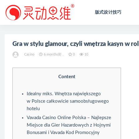
版式设计技巧
全部
Gra w stylu glamour, czyli wnętrza kasyn w ro
Casino
6 months前 .
0
10
Content
Idealny miks. Wnętrza największego
w Polsce całkowicie samoobsługowego
hotelu
Vavada Casino Online Polska – Najlepsze
Miejsce dla Gier Hazardowych z Hojnymi
Bonusami i Vavada Kod Promocyjny