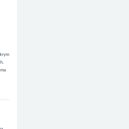
ykrym
h.
 ma
na