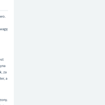
ywo.
uwagę
est
syna
k, za
er, a
zony.