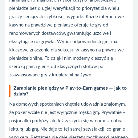
minimalne formalności. Wybór kasyno na prawdziwe
pieniadze bez długiej weryfikacji to priorytet dla wielu
graczy ceniących szybkość i wygodę. Każde internetowe
kasyno na prawdziwe pieniadze oferuje te gry od
renomowanych dostawców, gwarantując uczciwe i
ekscytujące rozgrywki. Wybór odpowiednich gier ma
kluczowe znaczenie dla sukcesu w kasyno na prawdziwe
pieniadze online. To dzięki nim możemy cieszyć się
szeroką gamą gier – od klasycznych slotów po
zaawansowane gry z krupierami na żywo.
Zarabianie pieniędzy w Play-to-Earn games — jak to
działa?
Na domowych spotkaniach chętnie udowadnia znajomym,
że poker wcale nie jest wyłącznie męską grą. Prywatnie –
pasjonatka podróży, ale też zaszycia się w domu z dobrą
lekturą lub grą. Nie daje to tej samej satysfakcji, co granie
w pokera. Betgames nie daje niestety możliwości realnego